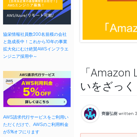
協栄情報社員数200名規模の会社
と急成長中！これから10年の事業
拡大化にむけ絶賛AWSインフラエ
ンジニア採用中～
「Amazon 
いをざっく
齊藤弘樹
written 
AWS請求代行サービスをご利用い
ただくだけで、AWSのご利用料金
が5%オフにります