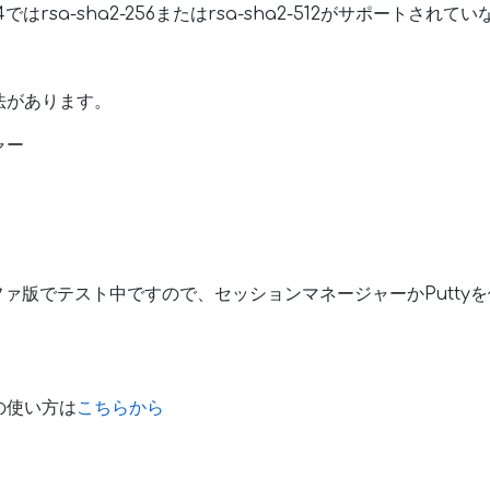
4ではrsa-sha2-256またはrsa-sha2-512がサポートさ
法があります。
ャー
アルファ版でテスト中ですので、セッションマネージャーかPutt
の使い方は
こちらから