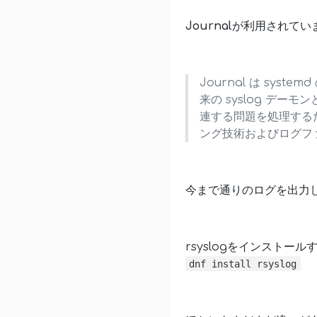
Journal
が利用されてい
Journal は sy
来の syslog デー
連する問題を処理する
ング技術およびログフ
今まで通りのログを出力
rsyslogをインストー
dnf install rsyslog