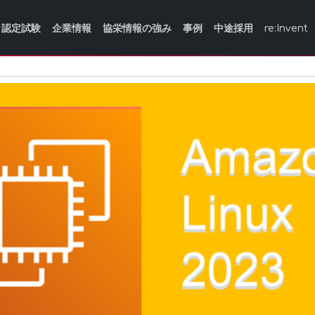
認定試験
企業情報
協栄情報の強み
事例
中途採用
re:Invent