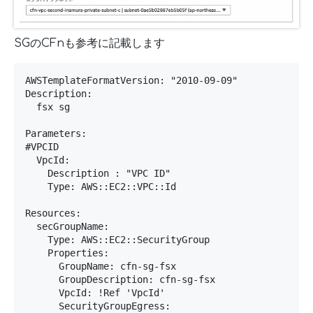
SGのCFnも参考に記載します
AWSTemplateFormatVersion: "2010-09-09"

Description: 

  fsx sg

Parameters:

#VPCID

  VpcId:

    Description : "VPC ID"

    Type: AWS::EC2::VPC::Id

Resources: 

  secGroupName:

    Type: AWS::EC2::SecurityGroup

    Properties:

      GroupName: cfn-sg-fsx

      GroupDescription: cfn-sg-fsx

      VpcId: !Ref 'VpcId'

      SecurityGroupEgress:
