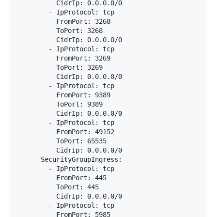
          CidrIp: 0.0.0.0/0

        - IpProtocol: tcp

          FromPort: 3268

          ToPort: 3268

          CidrIp: 0.0.0.0/0

        - IpProtocol: tcp

          FromPort: 3269

          ToPort: 3269

          CidrIp: 0.0.0.0/0

        - IpProtocol: tcp

          FromPort: 9389

          ToPort: 9389

          CidrIp: 0.0.0.0/0

        - IpProtocol: tcp

          FromPort: 49152

          ToPort: 65535

          CidrIp: 0.0.0.0/0

      SecurityGroupIngress:

        - IpProtocol: tcp

          FromPort: 445

          ToPort: 445

          CidrIp: 0.0.0.0/0

        - IpProtocol: tcp

          FromPort: 5985
