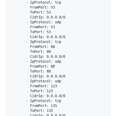
        - IpProtocol: tcp

          FromPort: 53

          ToPort: 53

          CidrIp: 0.0.0.0/0

        - IpProtocol: udp

          FromPort: 53

          ToPort: 53

          CidrIp: 0.0.0.0/0

        - IpProtocol: tcp

          FromPort: 88

          ToPort: 88

          CidrIp: 0.0.0.0/0

        - IpProtocol: udp

          FromPort: 88

          ToPort: 88

          CidrIp: 0.0.0.0/0

        - IpProtocol: udp

          FromPort: 123

          ToPort: 123

          CidrIp: 0.0.0.0/0

        - IpProtocol: tcp

          FromPort: 135

          ToPort: 135

          CidrIp: 0.0.0.0/0
