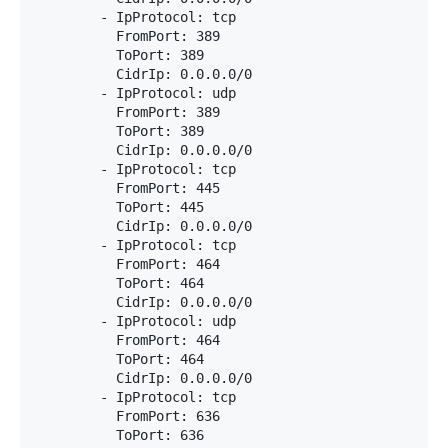
        - IpProtocol: tcp

          FromPort: 389

          ToPort: 389

          CidrIp: 0.0.0.0/0

        - IpProtocol: udp

          FromPort: 389

          ToPort: 389

          CidrIp: 0.0.0.0/0

        - IpProtocol: tcp

          FromPort: 445

          ToPort: 445

          CidrIp: 0.0.0.0/0

        - IpProtocol: tcp

          FromPort: 464

          ToPort: 464

          CidrIp: 0.0.0.0/0

        - IpProtocol: udp

          FromPort: 464

          ToPort: 464

          CidrIp: 0.0.0.0/0

        - IpProtocol: tcp

          FromPort: 636

          ToPort: 636
