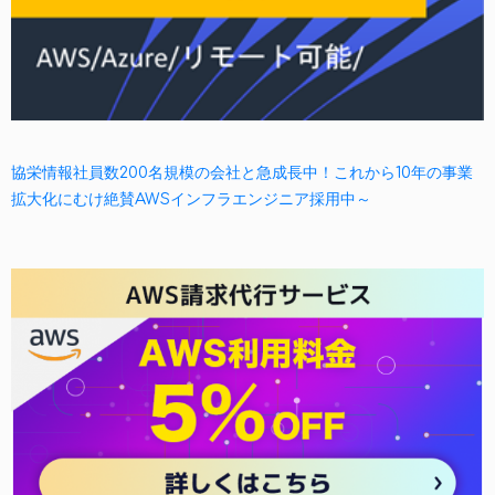
協栄情報社員数200名規模の会社と急成長中！これから10年の事業
拡大化にむけ絶賛AWSインフラエンジニア採用中～