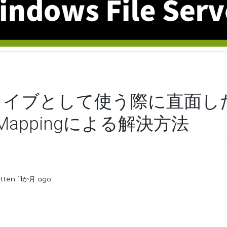
ドライブとして使う際に直面し
alMappingによる解決方法
itten 11か月 ago