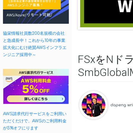
協栄情報社員数200名規模の会社
と急成長中！これから10年の事業
拡大化にむけ絶賛AWSインフラエ
ンジニア採用中～
FSxをN
SmbGlob
dapeng
wr
AWS請求代行サービスをご利用い
ただくだけで、AWSのご利用料金
が5%オフにります