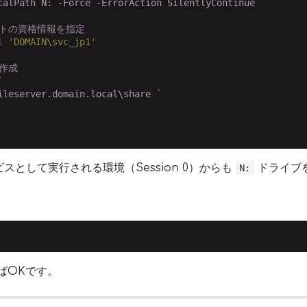
calPath N: -Force -ErrorAction SilentlyContinue

ントの資格情報を指定
l
'DOMAIN\svc_jp1'
作成


ileserver.domain.local\share `

ビスとして実行される環境（Session 0）からも
ドライブ
N:
ばOKです。