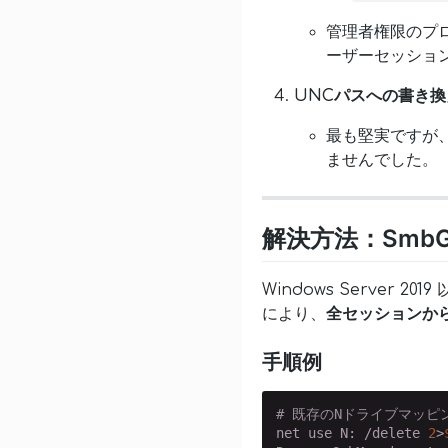
管理者権限のプ
ーザーセッショ
UNCパスへの書き換
最も堅実ですが
ませんでした。
解決方法：SmbGl
Windows Server 2019
により、
全セッションか
手順例
# 既存のNドライブマッピ
net use N: /delete 
2
>