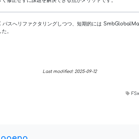
きく修正せずに課題を解決できる点がメリットです。
C パスへリファクタリングしつつ、短期的には
SmbGlobalMa
した。
Last modified: 2025-09-12
FS
dapeng