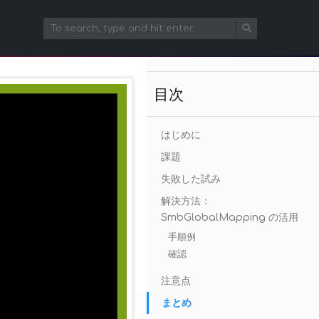
目次
はじめに
課題
失敗した試み
解決方法：
SmbGlobalMapping の活用
手順例
確認
注意点
まとめ