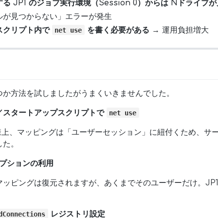
 JP1 のジョブ実行環境（Session 0）からは Nドライブ
ルが見つからない」エラーが発生
スクリプト内で
を書く必要がある
→ 運用負担増大
net use
つか方法を試しましたがうまくいきませんでした。
／スタートアップスクリプトで
net use
の仕様上、マッピングは「ユーザーセッション」に紐付くため、サービス
した。
プションの利用
マッピングは復元されますが、あくまでそのユーザーだけ。JP1
。
レジストリ設定
dConnections