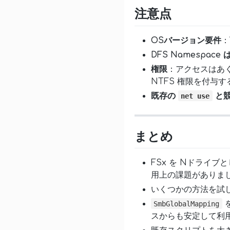
注意点
OSバージョン要件
：
DFS Namespace
権限
：アクセスはあ
NTFS 権限を付与
既存の
と
net use
まとめ
FSx を Nドライ
用上の課題がありま
いくつかの方法を試
SmbGlobalMapping
スからも安定して利