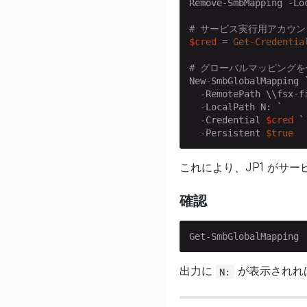
Remove-SmbMapping -Lo
# サービス実行用アカウ
$cred
 = 
Get-Credentia
# グローバルマッピングを
New-SmbGlobalMapping `
  -RemotePath \\fsx-f
  -LocalPath N: `

  -Credential 
$cred
 `

  -Persistent 
$true
これにより、JP1 がサー
確認
Get-SmbGlobalMapping
出力に
が表示されれ
N: