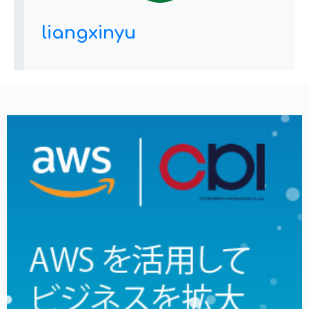
liangxinyu