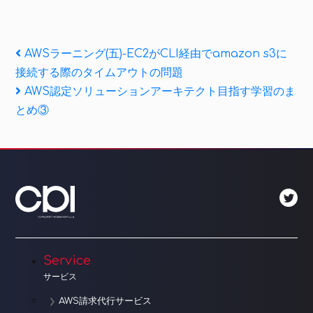
投
Previous
AWSラーニング(五)-EC2がCLI経由でamazon s3に
Post
接続する際のタイムアウトの問題
稿
Next
AWS認定ソリューションアーキテクト目指す学習のま
ナ
Post
とめ③
ビ
ゲ
ー
シ
ョ
Service
ン
サービス
AWS請求代行サービス