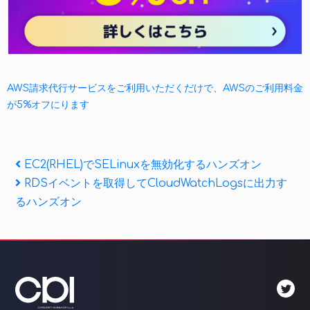
AWS請求代行サービスをご利用いただくだけで、AWSのご利用料金
が5%オフにります
投
Previous
EC2(RHEL)でSELinuxを無効化するハンズオン
Post
Next
RDSイベントを取得してCloudWatchLogsに出力す
稿
Post
るハンズオン
ナ
ビ
ゲ
ー