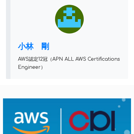
小林 剛
AWS認定12冠（APN ALL AWS Certifications
Engineer）