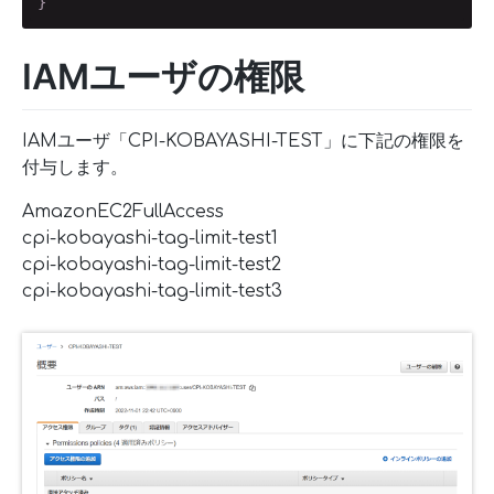
}
IAMユーザの権限
IAMユーザ「CPI-KOBAYASHI-TEST」に下記の権限を
付与します。
AmazonEC2FullAccess
cpi-kobayashi-tag-limit-test1
cpi-kobayashi-tag-limit-test2
cpi-kobayashi-tag-limit-test3