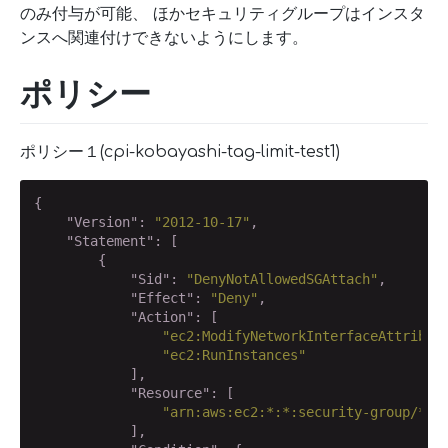
のみ付与が可能、 ほかセキュリティグループはインスタ
ンスへ関連付けできないようにします。
ポリシー
ポリシー１(cpi-kobayashi-tag-limit-test1)
{

"Version"
: 
"2012-10-17"
,

"Statement"
: [

        {

"Sid"
: 
"DenyNotAllowedSGAttach"
,

"Effect"
: 
"Deny"
,

"Action"
: [

"ec2:ModifyNetworkInterfaceAttribut
"ec2:RunInstances"
            ],

"Resource"
: [

"arn:aws:ec2:*:*:security-group/*"
            ],
