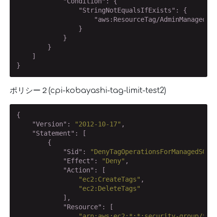
"Condition"
: {

"StringNotEqualsIfExists"
: {

"aws:ResourceTag/AdminManaged"
:
                }

            }

        }

    ]

}
ポリシー２(cpi-kobayashi-tag-limit-test2)
{

"Version"
: 
"2012-10-17"
,

"Statement"
: [

        {

"Sid"
: 
"DenyTagOperationsForManagedSG"
,

"Effect"
: 
"Deny"
,

"Action"
: [

"ec2:CreateTags"
,

"ec2:DeleteTags"
            ],

"Resource"
: [

"arn:aws:ec2:*:*:security-group/*"