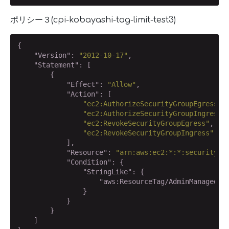
ポリシー３(cpi-kobayashi-tag-limit-test3)
{

"Version"
: 
"2012-10-17"
,

"Statement"
: [

        {

"Effect"
: 
"Allow"
,

"Action"
: [

"ec2:AuthorizeSecurityGroupEgress"
,

"ec2:AuthorizeSecurityGroupIngress"
,
"ec2:RevokeSecurityGroupEgress"
,

"ec2:RevokeSecurityGroupIngress"
            ],

"Resource"
: 
"arn:aws:ec2:*:*:security-g
"Condition"
: {

"StringLike"
: {

"aws:ResourceTag/AdminManaged"
:
                }

            }

        }

    ]
