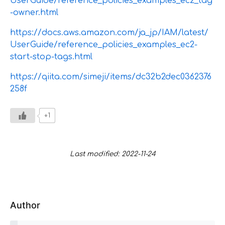
UserGuide/reference_policies_examples_ec2_tag
-owner.html
https://docs.aws.amazon.com/ja_jp/IAM/latest/
UserGuide/reference_policies_examples_ec2-
start-stop-tags.html
https://qiita.com/simeji/items/dc32b2dec0362376
258f
+1
Last modified: 2022-11-24
Author