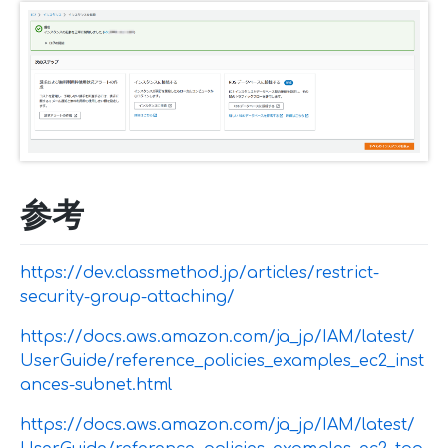
参考
https://dev.classmethod.jp/articles/restrict-
security-group-attaching/
https://docs.aws.amazon.com/ja_jp/IAM/latest/
UserGuide/reference_policies_examples_ec2_inst
ances-subnet.html
https://docs.aws.amazon.com/ja_jp/IAM/latest/