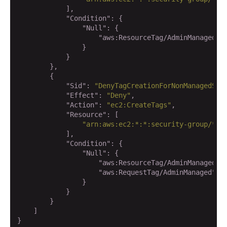
            ],

"Condition"
: {

"Null"
: {

"aws:ResourceTag/AdminManaged"
:
                }

            }

        },

        {

"Sid"
: 
"DenyTagCreationForNonManagedSG"
,
"Effect"
: 
"Deny"
,

"Action"
: 
"ec2:CreateTags"
,

"Resource"
: [

"arn:aws:ec2:*:*:security-group/*"
            ],

"Condition"
: {

"Null"
: {

"aws:ResourceTag/AdminManaged"
:
"aws:RequestTag/AdminManaged"
: 
                }

            }

        }

    ]

}