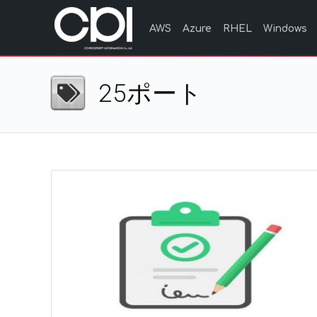
AWS
Azure
RHEL
Windows
25ポート