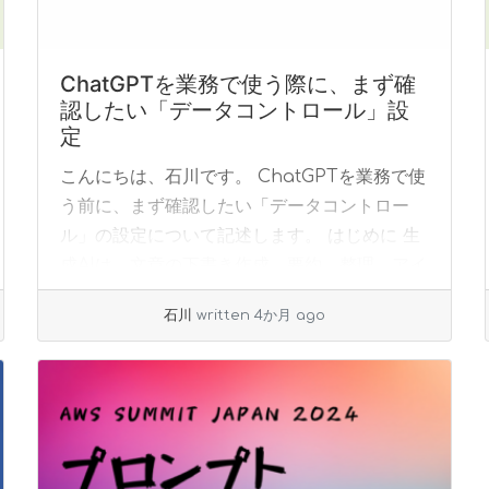
ChatGPTを業務で使う際に、まず確
認したい「データコントロール」設
定
こんにちは、石川です。 ChatGPTを業務で使
う前に、まず確認したい「データコントロー
ル」の設定について記述します。 はじめに 生
成AIは、文章の下書き作成、要約、整理、アイ
デア出しなど、日々の業務を効率化するうえで
石川
written 4か月 ago
非... »
read more