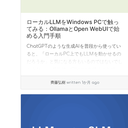
ローカルLLMをWindows PCで触っ
てみる：OllamaとOpen WebUIで始
める入門手順
ChatGPTのような生成AIを普段から使ってい
ると、「ローカルPC上でもLLMを動かせるの
だろうか」と気になる方もいるのではないでし
ょうか。 最近は、Ollamaを使うことで、
ローカルPC上に大規模言語モデルをダウ... »
齊藤弘樹
written 1か月 ago
read more