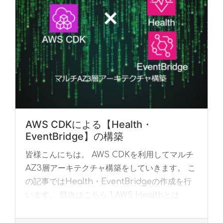
AWS CDKによる【Health・
EventBridge】の構築
皆様こんにちは。 AWS CDKを利用してマルチ
AZ3層アーキテクチャ構築をしていきます。 こ
の記事ではHealth・EventBridgeの作成を行
います。 目次はこちら 1.AWS Healthとは
AWS Heal... »
read more