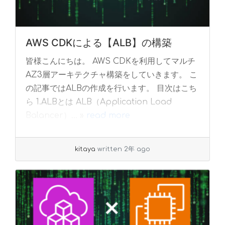
AWS CDKによる【ALB】の構築
皆様こんにちは。 AWS CDKを利用してマルチ
AZ3層アーキテクチャ構築をしていきます。 こ
の記事ではALBの作成を行います。 目次はこち
ら 1.ALBとは ALB（Application Load
Balancer）... »
read more
kitaya
written 2年 ago