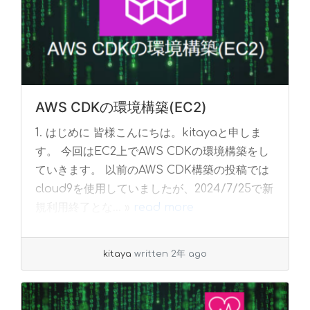
AWS CDKの環境構築(EC2)
1. はじめに 皆様こんにちは。kitayaと申しま
す。 今回はEC2上でAWS CDKの環境構築をし
ていきます。 以前のAWS CDK構築の投稿では
cloud9を使用していましたが、2024/7/25で新
規利用終了とな... »
read more
kitaya
written 2年 ago