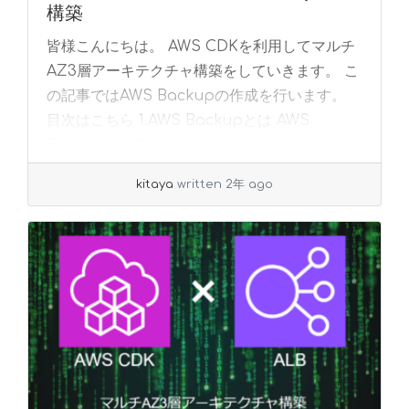
構築
皆様こんにちは。 AWS CDKを利用してマルチ
AZ3層アーキテクチャ構築をしていきます。 こ
の記事ではAWS Backupの作成を行います。
目次はこちら 1.AWS Backupとは AWS
Backupは、AWSが... »
read more
kitaya
written 2年 ago