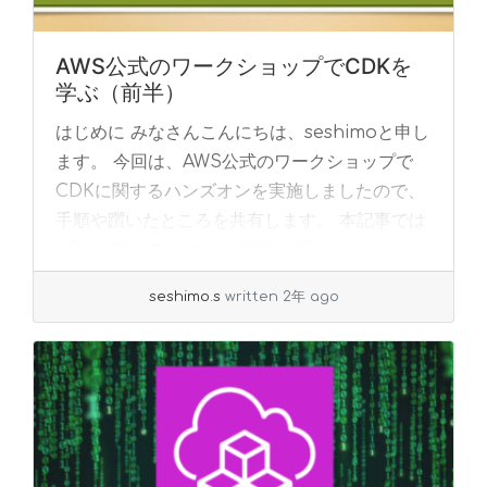
AWS公式のワークショップでCDKを
学ぶ（前半）
はじめに みなさんこんにちは、seshimoと申し
ます。 今回は、AWS公式のワークショップで
CDKに関するハンズオンを実施しましたので、
手順や躓いたところを共有します。 本記事では
CDKを用いてLambda関数とAPI... »
read
more
seshimo.s
written 2年 ago