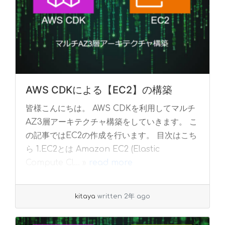
AWS CDKによる【EC2】の構築
皆様こんにちは。 AWS CDKを利用してマルチ
AZ3層アーキテクチャ構築をしていきます。 こ
の記事ではEC2の作成を行います。 目次はこち
ら 1.EC2とは Amazon EC2 (Elastic
Compute Cl... »
read more
kitaya
written 2年 ago