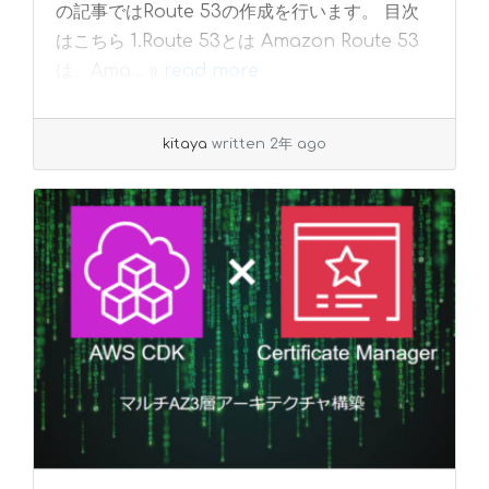
の記事ではRoute 53の作成を行います。 目次
はこちら 1.Route 53とは Amazon Route 53
は、Ama... »
read more
kitaya
written 2年 ago