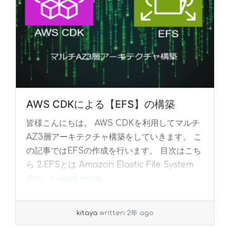
AWS CDKによる【EFS】の構築
皆様こんにちは。 AWS CDKを利用してマルチ
AZ3層アーキテクチャ構築をしていきます。 こ
の記事ではEFSの作成を行います。 目次はこち
ら 2.EFSとは Amazon Elastic File System
(Am... »
read more
kitaya
written 2年 ago