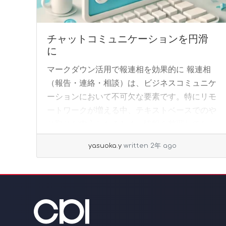
チャットコミュニケーションを円滑
に
マークダウン活用で報連相を効果的に 報連相
（報告・連絡・相談）は、ビジネスコミュニケ
ーションにおいて不可欠な要素です。特にリモ
ートワークが増える中、テキストベースでのや
り取りが中心となるため、情報を整理してわか
りやすく伝... »
read more
yasuoka.y
written 2年 ago