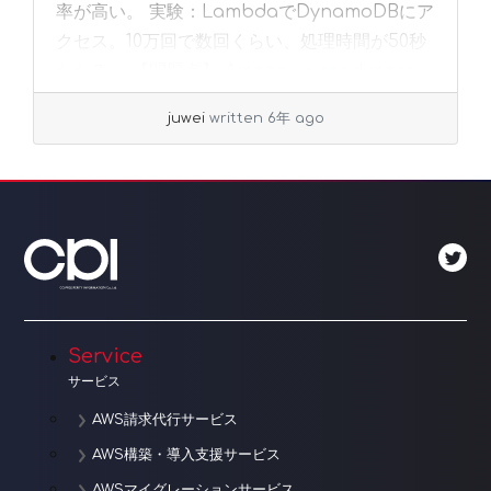
率が高い。 実験：LambdaでDynamoDBにア
クセス。10万回で数回くらい、処理時間が50秒
かかる。 【問題点】 Amazo... »
read more
juwei
written 6年 ago
Service
サービス
AWS請求代行サービス
AWS構築・導入支援サービス
AWSマイグレーションサービス