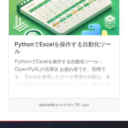
PythonでExcelを操作する自動化ツー
ル
PythonでExcelを操作する自動化ツール：
OpenPyXLの活用法 お疲れ様です。安岡で
す。 Excelを使用したデータ管理や分析は、多
くの業務で日常的に行われいますが、手作業確
認することは非効率でミスが発生しやす... »
read more
yasuoka.y
written 2年 ago