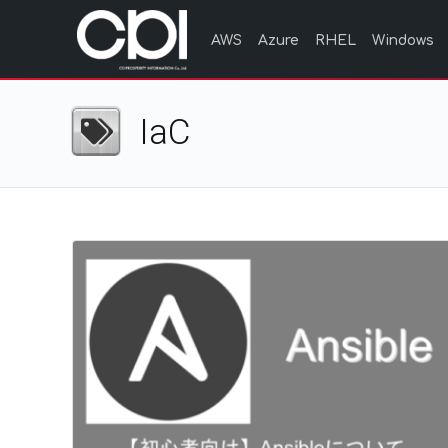
AWS
Azure
RHEL
Windows
IaC