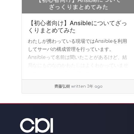
【初心者向け】Ansibleについてざっ
くりまとめてみた
わたしが携わっている現場ではAnsibleを利用
してサーバの構成管理を行っています。
Ansibleって名前は聞いたことがあるけど、結
局なにものなのかわたしはよくわかっていませ
んでした。 今回の記事では、Ansi... »
read
more
齊藤弘樹
written 3年 ago