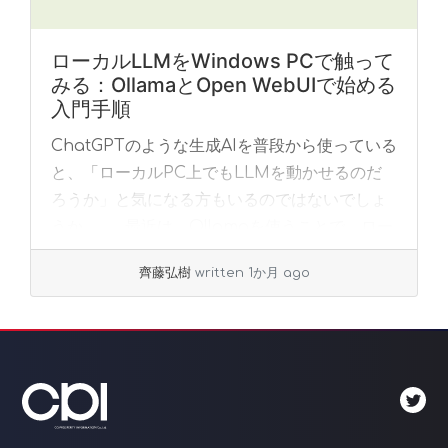
ローカルLLMをWindows PCで触って
みる：OllamaとOpen WebUIで始める
入門手順
ChatGPTのような生成AIを普段から使っている
と、「ローカルPC上でもLLMを動かせるのだ
ろうか」と気になる方もいるのではないでしょ
うか。 最近は、Ollamaを使うことで、ロー
カルPC上に大規模言語モデルをダウ... »
read
齊藤弘樹
written 1か月 ago
more