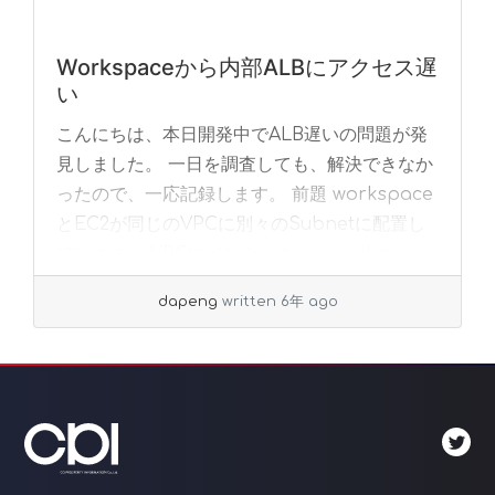
Workspaceから内部ALBにアクセス遅
い
こんにちは、本日開発中でALB遅いの問題が発
見しました。 一日を調査しても、解決できなか
ったので、一応記録します。 前題 workspace
とEC2が同じのVPCに別々のSubnetに配置し
ています。 VPCにインターネ... »
read more
dapeng
written 6年 ago