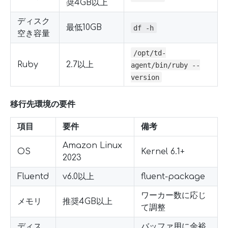
奨4GB以上
ディスク
最低10GB
df -h
空き容量
/opt/td-
Ruby
2.7以上
agent/bin/ruby --
version
移行先環境の要件
項目
要件
備考
Amazon Linux
OS
Kernel 6.1+
2023
Fluentd
v6.0以上
fluent-package
ワーカー数に応じ
メモリ
推奨4GB以上
て調整
ディス
バッファ用に余裕