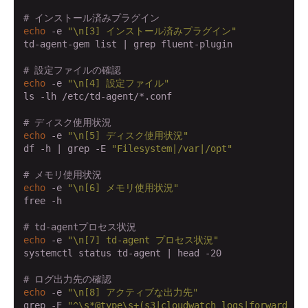
# インストール済みプラグイン
echo
 -e 
"\n[3] インストール済みプラグイン"
td-agent-gem list | grep fluent-plugin

# 設定ファイルの確認
echo
 -e 
"\n[4] 設定ファイル"
ls -lh /etc/td-agent/*.conf

# ディスク使用状況
echo
 -e 
"\n[5] ディスク使用状況"
df -h | grep -E 
"Filesystem|/var|/opt"
# メモリ使用状況
echo
 -e 
"\n[6] メモリ使用状況"
free -h

# td-agentプロセス状況
echo
 -e 
"\n[7] td-agent プロセス状況"
systemctl status td-agent | head -20

# ログ出力先の確認
echo
 -e 
"\n[8] アクティブな出力先"
grep -E 
"^\s*@type\s+(s3|cloudwatch_logs|forward|ki