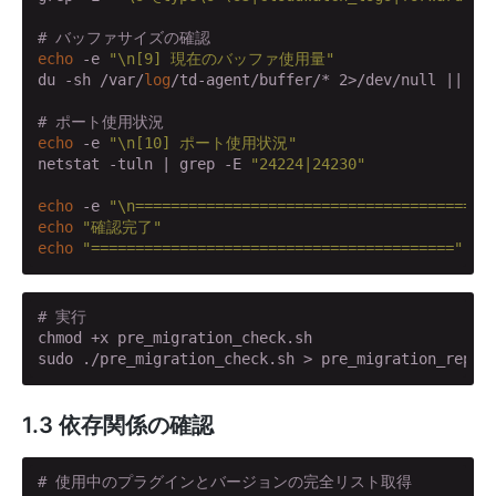
# バッファサイズの確認
echo
 -e 
"\n[9] 現在のバッファ使用量"
du -sh /var/
log
/td-agent/buffer/* 2>/dev/null || 
ec
# ポート使用状況
echo
 -e 
"\n[10] ポート使用状況"
netstat -tuln | grep -E 
"24224|24230"
echo
 -e 
"\n========================================
echo
"確認完了"
echo
"========================================="
# 実行
chmod +x pre_migration_check.sh

sudo ./pre_migration_check.sh > pre_migration_repor
1.3 依存関係の確認
# 使用中のプラグインとバージョンの完全リスト取得