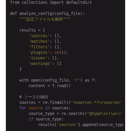
from collections import defaultdict

def analyze_config(config_file):

""
"設定ファイルを解析"
""
    results = {

'sources'
: [],

'matches'
: [],

'filters'
: [],

'plugins'
: 
set
(),

'issues'
: [],

'warnings'
: []

    }

    with open(config_file, 
'r'
) as f:

        content = f.read()

# ソースの抽出
    sources = re.findall(r
'<source>.*?</source>'
, c
for
source
in
 sources:

        source_type = re.search(r
'@type\s+(\w+)'
, 
s
if
 source_type:

            results[
'sources'
].append(source_type.gr