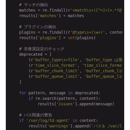
# マッチの抽出
    matches = re.findall(r
'<match\s+([^>]+)>.*?@typ
    results[
'matches'
] = matches

# プラグインの抽出
    plugins = re.findall(r
'@type\s+(\w+)'
, content)

    results[
'plugins'
] = 
set
(plugins)

# 非推奨設定のチェック
    deprecated = [

        (r
'buffer_type\s+file'
, 
'buffer_type は廃
        (r
'time_slice_format'
, 
'time_slice_format
        (r
'buffer_chunk_limit'
, 
'buffer_chunk_lim
        (r
'buffer_queue_limit'
, 
'buffer_queue_lim
    ]

for
 pattern, message 
in
 deprecated:

if
 re.search(pattern, content):

            results[
'issues'
].append(message)

# パス関連の警告
if
'/var/log/td-agent'
in
 content:

        results[
'warnings'
].append(
'パスを /var/log