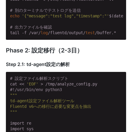
# 別のターミナルでテストログを送信
echo
'{"message":"test log","timestamp":"'
$(date -I
# 出力ファイルを確認
tail -f /var/
log
/fluentd/output/
test
/buffer.*
Phase 2: 設定移行（2-3日）
Step 2.1: td-agent設定の解析
# 設定ファイル解析スクリプト
cat << 
'EOF'
#!/usr/bin/env python3
""
"

td-agent設定ファイル解析ツール

Fluentd v6への移行に必要な変更点を抽出

"
""
import re

import sys
