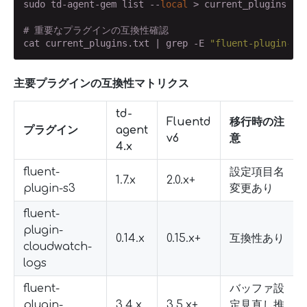
sudo td-agent-gem list --
local
 > current_plugins.txt
# 重要なプラグインの互換性確認
cat current_plugins.txt | grep -E 
"fluent-plugin-(s
主要プラグインの互換性マトリクス
td-
Fluentd
移行時の注
プラグイン
agent
v6
意
4.x
fluent-
設定項目名
1.7.x
2.0.x+
plugin-s3
変更あり
fluent-
plugin-
0.14.x
0.15.x+
互換性あり
cloudwatch-
logs
fluent-
バッファ設
plugin-
3.4.x
3.5.x+
定見直し推