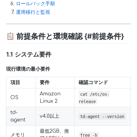
ロールバック手順
運用移行と監視
前提条件と環境確認 {#前提条件}
1.1 システム要件
現行環境の最小要件
項目
要件
確認コマンド
Amazon
cat /etc/os-
OS
Linux 2
release
td-
v4.0以上
td-agent --version
agent
最低2GB、推
メモリ
free -h