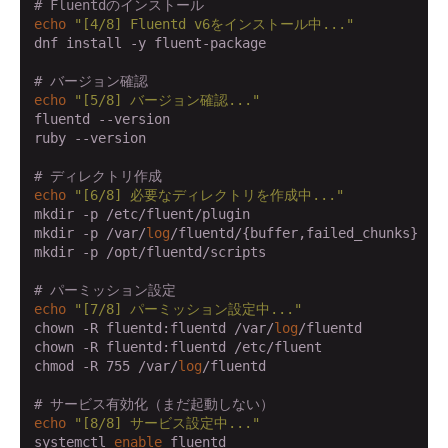
# Fluentdのインストール
echo
"[4/8] Fluentd v6をインストール中..."
dnf install -y fluent-package

# バージョン確認
echo
"[5/8] バージョン確認..."
fluentd --version

ruby --version

# ディレクトリ作成
echo
"[6/8] 必要なディレクトリを作成中..."
mkdir -p /etc/fluent/plugin

mkdir -p /var/
log
/fluentd/{buffer,failed_chunks}

mkdir -p /opt/fluentd/scripts

# パーミッション設定
echo
"[7/8] パーミッション設定中..."
chown -R fluentd:fluentd /var/
log
/fluentd

chown -R fluentd:fluentd /etc/fluent

chmod -R 755 /var/
log
/fluentd

# サービス有効化（まだ起動しない）
echo
"[8/8] サービス設定中..."
systemctl 
enable
 fluentd
