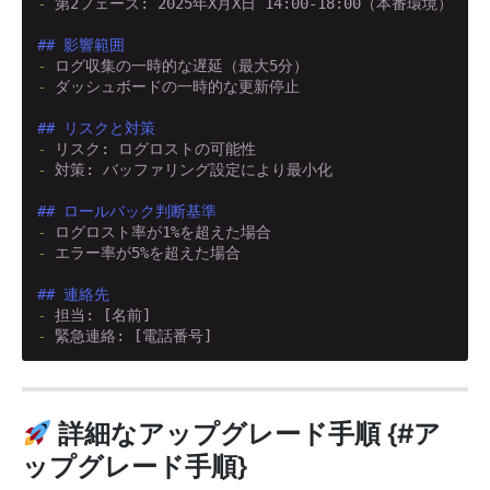
- 
第2フェーズ: 2025年X月X日 14:00-18:00（本番環境）

## 影響範囲
- 
- 
ダッシュボードの一時的な更新停止

## リスクと対策
- 
- 
対策: バッファリング設定により最小化

## ロールバック判断基準
- 
- 
エラー率が5%を超えた場合

## 連絡先
- 
- 
緊急連絡: [電話番号]
詳細なアップグレード手順 {#ア
ップグレード手順}