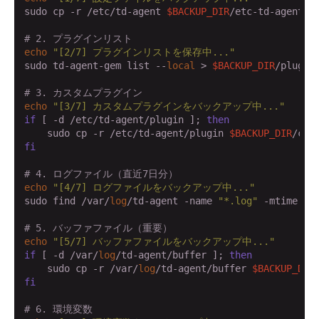
sudo cp -r /etc/td-agent 
$BACKUP_DIR
/etc-td-agent

# 2. プラグインリスト
echo
"[2/7] プラグインリストを保存中..."
sudo td-agent-gem list --
local
 > 
$BACKUP_DIR
/plugins
# 3. カスタムプラグイン
echo
"[3/7] カスタムプラグインをバックアップ中..."
if
 [ -d /etc/td-agent/plugin ]; 
then
    sudo cp -r /etc/td-agent/plugin 
$BACKUP_DIR
fi
# 4. ログファイル（直近7日分）
echo
"[4/7] ログファイルをバックアップ中..."
sudo find /var/
log
/td-agent -name 
"*.log"
 -mtime -7
# 5. バッファファイル（重要）
echo
"[5/7] バッファファイルをバックアップ中..."
if
 [ -d /var/
log
/td-agent/buffer ]; 
then
    sudo cp -r /var/
log
/td-agent/buffer 
$BACKUP_DIR
fi
# 6. 環境変数