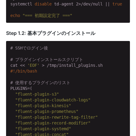
systemctl 
disable
 td-agent 2>/dev/null || 
true
echo
"=== 初期設定完了 ==="
Step 1.2: 基本プラグインのインストール
# SSHでログイン後
# プラグインインストールスクリプト
cat << 
'EOF'
# 使用するプラグインのリスト
PLUGINS=(

"fluent-plugin-s3"
"fluent-plugin-cloudwatch-logs"
"fluent-plugin-kinesis"
"fluent-plugin-prometheus"
"fluent-plugin-rewrite-tag-filter"
"fluent-plugin-record-modifier"
"fluent-plugin-systemd"
"fluent-plugin-concat"