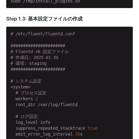
sudo /tmp/install_plugins.sh
Step 1.3: 基本設定ファイルの作成
# /etc/fluent/fluentd.conf
######################
# Fluentd v6 設定ファイル
# 作成日: 2025-01-XX
# 環境: staging
######################
# システム設定
<system>

# プロセス設定
  workers 
2
  root_dir /var/log/fluentd

# ログ設定
  log_level info

  suppress_repeated_stacktrace 
true
  emit_error_log_interval 
30
s
