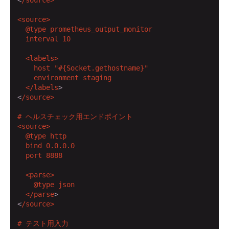
<source>

  @type prometheus_output_monitor

  interval 10

  <labels>

    host "
#{Socket.gethostname}
"

    environment staging

  </labels
>

<
/source>

# ヘルスチェック用エンドポイント

<source>

  @type http

  bind 0.0.0.0

  port 8888

  <parse>

    @type json

  </parse
>

<
/source>

# テスト用入力
