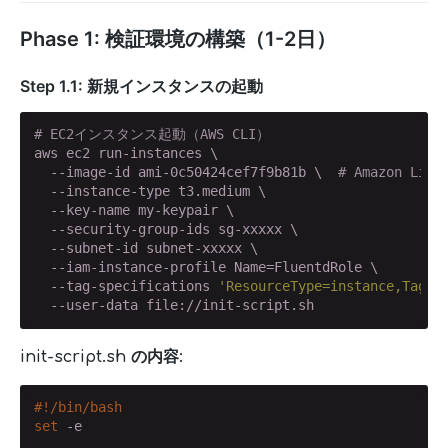
Phase 1: 検証環境の構築（1-2日）
Step 1.1: 新規インスタンスの起動
# EC2インスタンス起動（AWS CLI）
aws ec2 run-instances \

  --image-id ami-0c50424cef7f9b81b \  
# Amazon Linu
  --instance-type t3.medium \

  --key-name my-keypair \

  --security-group-ids sg-xxxxx \

  --subnet-id subnet-xxxxx \

  --iam-instance-profile Name=FluentdRole \

  --tag-specifications 
'ResourceType=instance,Tags=
  --user-data file://init-script.sh
init-script.sh の内容:
#!/bin/bash
set
 -e
