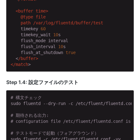
  <buffer time>

    @type file

    path /var
/log/fluentd
/buffer/test
    timekey 
60
    timekey_wait 
10
s

    flush_mode interval

    flush_interval 
10
s

    flush_at_shutdown 
true
  <
/buffer>

</match
>
Step 1.4: 設定ファイルのテスト
# 構文チェック
sudo fluentd --dry-run -c /etc/fluent/fluentd.conf

# 期待される出力:
# configuration file /etc/fluent/fluentd.conf is va
# テストモードで起動（フォアグラウンド）
sudo fluentd -c /etc/fluent/fluentd.conf -vv
