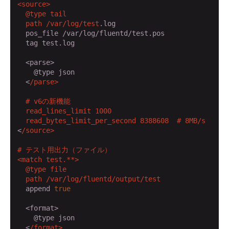
<source>

  @type tail

  path /var
/log/test
.log

  pos_file /var/log/fluentd/test.pos

  tag test.log

  <parse>

    @type json

  <
/parse>

  # v6の新機能

  read_lines_limit 1000

  read_bytes_limit_per_second 8388608  # 8MB/s
<
/source>

# テスト用出力（ファイル）

<match test.**>

  @type file

  path /var
/log/fluentd
/output/test
  append 
true
  <format>

    @type json

  <
/format>
