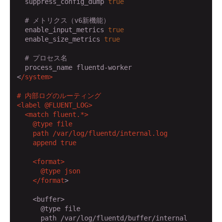
  suppress_config_dump 
true
# メトリクス（v6新機能）
  enable_input_metrics 
true
  enable_size_metrics 
true
# プロセス名
  process_name fluentd-worker

<
/system>

# 内部ログのルーティング

<label @FLUENT_LOG>

  <match fluent.*>

    @type file

    path /var
/log/fluentd
/internal.log

    append true

    <format>

      @type json

    </format
>

    <buffer>

      @type file

      path /var/log/fluentd/buffer/internal
