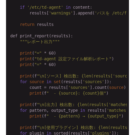
if
'/etc/td-agent'
in
 content:

        results[
'warnings'
].append(
'パスを /etc/flu
return
 results

def print_report(results):

""
"レポート出力"
""
print
(
"="
 * 60)

print
(
"td-agent 設定ファイル解析レポート"
)

print
(
"="
 * 60)

print
(f
"\n[ソース] 検出数: {len(results['sources'
for
source
in
set
(results[
'sources'
]):

        count = results[
'sources'
].count(
source
)

print
(f
"  - {source}: {count}個"
)

print
(f
"\n[出力] 検出数: {len(results['matches'])
for
 pattern, output_type 
in
 results[
'matches'
]:

print
(f
"  - {pattern} → {output_type}"
)

print
(f
"\n[使用プラグイン] 検出数: {len(results['pl
for
 plugin 
in
 sorted(results[
'plugins'
]):
