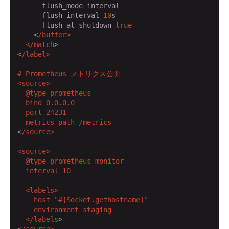
      flush_mode interval

      flush_interval 
10
s

      flush_at_shutdown 
true
    <
/buffer>

  </match
>

<
/label>

# Prometheus メトリクス公開

<source>

  @type prometheus

  bind 0.0.0.0

  port 24231

  metrics_path /metrics
<
/source>

<source>

  @type prometheus_monitor

  interval 10

  <labels>

    host "
#{Socket.gethostname}
"

    environment staging

  </labels
>

<
/source>
