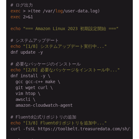
# ログ出力
exec
 > >(tee /var/
log
exec
 2>&1

echo
"=== Amazon Linux 2023 初期設定開始 ==="
# システムアップデート
echo
"[1/8] システムアップデート実行中..."
dnf update -y

# 必要なパッケージのインストール
echo
"[2/8] 必要なパッケージをインストール中..."
dnf install -y \

  gcc gcc-c++ make \

  git wget curl \

  vim htop \

  awscli \

  amazon-cloudwatch-agent

# Fluentd公式リポジトリの追加
echo
"[3/8] Fluentdリポジトリを追加中..."
curl -fsSL https://toolbelt.treasuredata.com/sh/inst