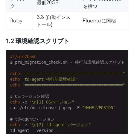
最低20GB
ク
を持つ
3.3 (自動インス
Ruby
Fluentdに同梱
トール)
1.2 環境確認スクリプト
#!/bin/bash
# pre_migration_check.sh - 移行前環境確認スクリプト
echo
"========================================="
echo
"td-agent 移行前環境確認"
echo
"========================================="
# OSバージョン確認
echo
 -e 
"\n[1] OSバージョン"
cat /etc/os-release | grep -E 
"NAME|VERSION"
# td-agentバージョン
echo
 -e 
"\n[2] td-agent バージョン"
td-agent --version
