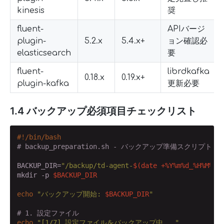
kinesis
奨
fluent-
APIバージ
plugin-
5.2.x
5.4.x+
ョン確認必
elasticsearch
要
fluent-
librdkafka
0.18.x
0.19.x+
plugin-kafka
更新必要
1.4 バックアップ必須項目チェックリスト
#!/bin/bash
# backup_preparation.sh - バックアップ準備スクリプト
BACKUP_DIR=
"/backup/td-agent-
$(date +%Y%m%d_%H%M%S)
mkdir -p 
$BACKUP_DIR
echo
"バックアップ開始: 
$BACKUP_DIR
"
# 1. 設定ファイル
echo
"[1/7] 設定ファイルをバックアップ中..."