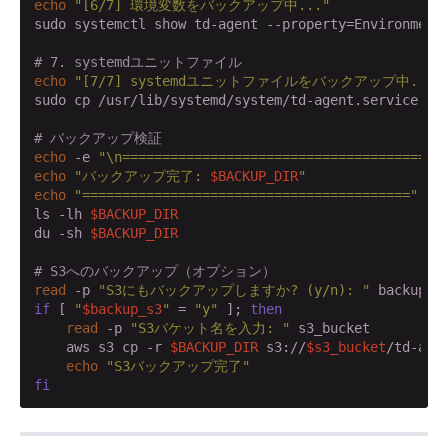
echo
"[6/7] 環境変数をバックアップ中..."
sudo systemctl show td-agent --property=Environment
# 7. systemdユニットファイル
echo
"[7/7] systemdユニットファイルをバックアップ中..."
sudo cp /usr/lib/systemd/system/td-agent.service 
$B
# バックアップ検証
echo
 -e 
"\n========================================
echo
"バックアップ完了: 
$BACKUP_DIR
"
echo
"========================================="
ls -lh 
$BACKUP_DIR
du -sh 
$BACKUP_DIR
# S3へのバックアップ（オプション）
read
 -p 
"S3にもバックアップしますか? (y/n): "
if
 [ 
"
$backup_s3
"
 = 
"y"
 ]; 
then
read
 -p 
"S3バケット名を入力: "
 s3_bucket

    aws s3 cp -r 
$BACKUP_DIR
 s3://
$s3_bucket
/td-agen
echo
"S3バックアップ完了"
fi