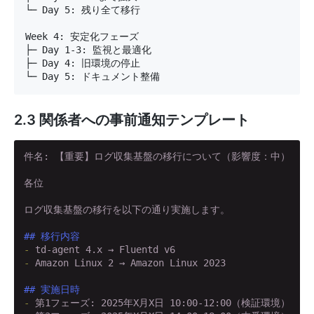
└─ Day 5: 残り全て移行

Week 4: 安定化フェーズ

├─ Day 1-3: 監視と最適化

├─ Day 4: 旧環境の停止

└─ Day 5: ドキュメント整備
2.3 関係者への事前通知テンプレート
件名: 【重要】ログ収集基盤の移行について（影響度：中）

各位

ログ収集基盤の移行を以下の通り実施します。

## 移行内容
- 
- 
Amazon Linux 2 → Amazon Linux 2023

## 実施日時
- 