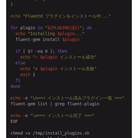
)

echo
"Fluentd プラグインをインストール中..."
for
 plugin 
in
"
${PLUGINS[@]}
"
; 
do
echo
"Installing 
$plugin
..."
  fluent-gem install 
$plugin
if
 [ $? -eq 0 ]; 
then
echo
"✓ 
$plugin
 インストール成功"
else
echo
"✗ 
$plugin
 インストール失敗"
exit
 1

fi
done
echo
 -e 
"\n=== インストール済みプラグイン一覧 ==="
fluent-gem list | grep fluent-plugin

echo
 -e 
"\n=== インストール完了 ==="
EOF

chmod +x /tmp/install_plugins.sh
