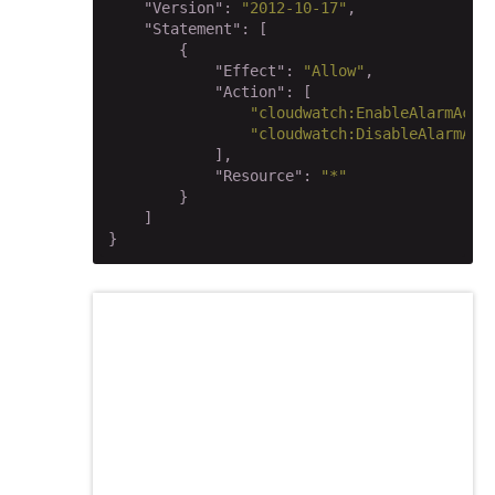
"Version"
: 
"2012-10-17"
,

"Statement"
: [

        {

"Effect"
: 
"Allow"
,

"Action"
: [

"cloudwatch:EnableAlarmActi
"cloudwatch:DisableAlarmAct
            ],

"Resource"
: 
"*"
        }

    ]

}