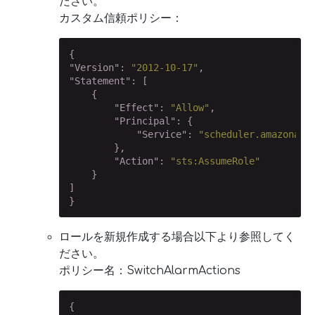
ださい。
カスタム信頼ポリシー：
"Version"
: 
"2012-10-17"
"Statement"
: [

    {

"Effect"
: 
"Allow"
,

"Principal"
: {

"Service"
: 
"scheduler.amazonaws
        },

"Action"
: 
"sts:AssumeRole"
    }

]

}
ロールを新規作成する場合以下より参照してく
ださい。
ポリシー名：SwitchAlarmActions
{
