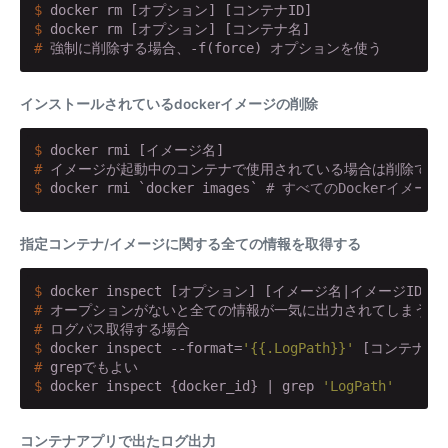
$
 docker rm [オプション] [コンテナID]
$
 docker rm [オプション] [コンテナ名]
#
 強制に削除する場合、-f(force) オプションを使う
インストールされているdockerイメージの削除
$
 docker rmi [イメージ名]
#
 イメージが起動中のコンテナで使用されている場合は削除でき
$
 docker rmi `docker images` 
# すべてのDockerイメー
指定コンテナ/イメージに関する全ての情報を取得する
$
 docker inspect [オプション] [イメージ名|イメージID
#
 オープションがないと全ての情報が一気に出力されてしまう。
#
 ログパス取得する場合
$
 docker inspect --format=
'{{.LogPath}}'
 [コンテナID
#
 grepでもよい
$
 docker inspect {docker_id} | grep 
'LogPath'
コンテナアプリで出たログ出力