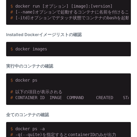
$
 docker run [オプション] [image]:[version] 
#
 [--name]オプションで起動するコンテナに名前を付けること
#
 [-itd]オプションでデタッチ状態でコンテナのbashを起動。
Installed Dockerイメージリストの確認
$
 docker images
実行中のコンテナの確認
$
 docker ps
#
 以下の項目が表示される
#
 CONTAINER ID  IMAGE  COMMAND     CREATED    STATU
全てのコンテナの確認
$
 docker ps -a
#
 -q(--quite)を指定するとcontainerIDのみが出力