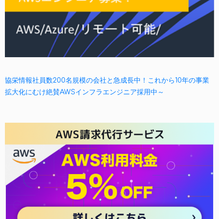
協栄情報社員数200名規模の会社と急成長中！これから10年の事業
拡大化にむけ絶賛AWSインフラエンジニア採用中～