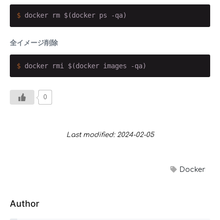
$
 docker rm $(docker ps -qa)
全イメージ削除
$
 docker rmi $(docker images -qa)
0
Last modified: 2024-02-05
Docker
Author