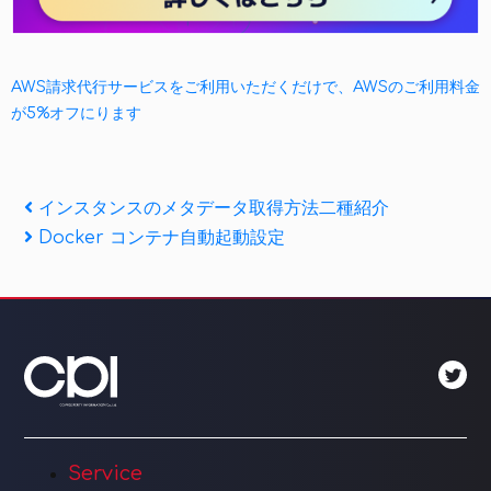
AWS請求代行サービスをご利用いただくだけで、AWSのご利用料金
が5%オフにります
投
Previous
インスタンスのメタデータ取得方法二種紹介
Post
Next
Docker コンテナ自動起動設定
稿
Post
ナ
ビ
ゲ
ー
シ
Service