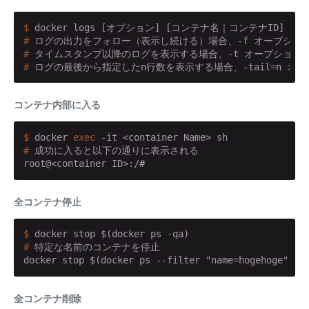
$
 docker logs [オプション] [コンテナ名｜コンテナID]
#
 ログの出力をフォロー（表示し続ける）場合、-f オープショ
#
 タイムスタンプ以降のログを表示する場合、-t オープション
#
 ログの最後から指定したn行数を表示する場合、-tail=n オ
コンテナ内部に入る
$
 docker 
exec
 -it <container Name> sh
#
 成功に入ると以下の通りに表示される
root@<container ID>:/#
全コンテナ停止
$
 docker stop $(docker ps -qa)
#
 特定な名前のコンテナを停止
docker stop $(docker ps --filter "name=hogehoge" -q
全コンテナ削除