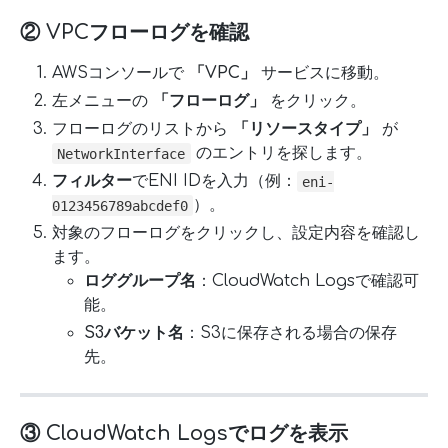
② VPCフローログを確認
AWSコンソールで
「VPC」
サービスに移動。
左メニューの
「フローログ」
をクリック。
フローログのリストから
「リソースタイプ」
が
のエントリを探します。
NetworkInterface
フィルター
でENI IDを入力（例：
eni-
）。
0123456789abcdef0
対象のフローログをクリックし、設定内容を確認し
ます。
ロググループ名
：CloudWatch Logsで確認可
能。
S3バケット名
：S3に保存される場合の保存
先。
③ CloudWatch Logsでログを表示