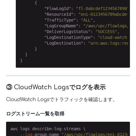
      {

"FlowLogId"
: 
"fl-0abcdef1234567890"
,

"ResourceId"
: 
"eni-0123456789abcdef0"
,
"TrafficType"
: 
"ALL"
,

"LogGroupName"
: 
"/aws/vpc/flowlogs/en
"DeliverLogsStatus"
: 
"SUCCESS"
,

"LogDestinationType"
: 
"cloud-watch-lo
"LogDestination"
: 
"arn:aws:logs:regio
      }

  ]

}
③ CloudWatch Logsでログを表示
CloudWatch Logsでトラフィックを確認します。
ログストリーム一覧を取得
aws logs describe-log-streams \

    --
log
-group-name 
"/aws/vpc/flowlogs/eni-0123456