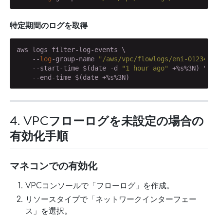
特定期間のログを取得
aws logs filter-log-events \

    --
log
-group-name 
"/aws/vpc/flowlogs/eni-0123456
    --start-time $(date -d 
"1 hour ago"
 +%s%3N) \

    --end-time $(date +%s%3N)
4. VPCフローログを未設定の場合の
有効化手順
マネコンでの有効化
VPCコンソールで「フローログ」を作成。
リソースタイプで「ネットワークインターフェー
ス」を選択。