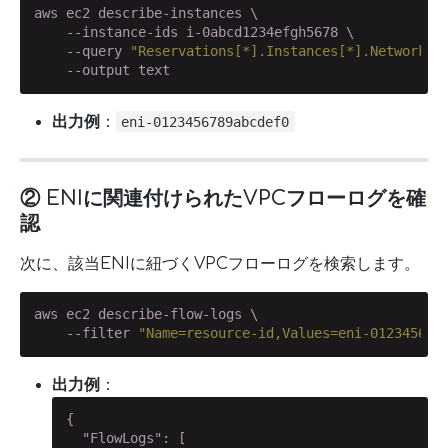
aws ec2 describe-instances \

    --instance-ids i-0abcd1234efgh5678 \

    --query 
"Reservations[*].Instances[*].NetworkIn
    --output text
出力例
：
eni-0123456789abcdef0
② ENIに関連付けられたVPCフローログを確
認
次に、該当ENIに紐づくVPCフローログを検索します。
aws ec2 describe-flow-logs \

    --filter 
"Name=resource-id,Values=eni-012345678
出力例
：
{

"FlowLogs"
: [
