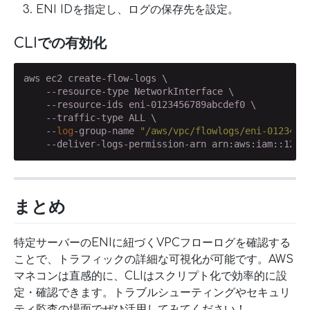
ENI IDを指定し、ログの保存先を設定。
CLIでの有効化
aws ec2 create-flow-logs \

    --resource-type NetworkInterface \

    --resource-ids eni-0123456789abcdef0 \

    --traffic-type ALL \

    --
log
-group-name 
"/aws/vpc/flowlogs/eni-0123456
    --deliver-logs-permission-arn arn:aws:iam::1234
まとめ
特定サーバーのENIに紐づくVPCフローログを確認する
ことで、トラフィックの詳細な可視化が可能です。AWS
マネコンは直感的に、CLIはスクリプト化で効率的に設
定・確認できます。トラブルシューティングやセキュリ
ティ監査の場面でぜひ活用してみてください！