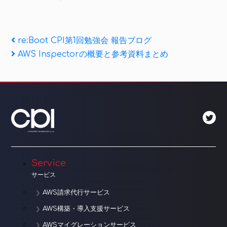
投
Previous
re:Boot CPI第1回勉強会 報告ブログ
Post
Next
AWS Inspectorの概要と参考資料まとめ
稿
Post
ナ
ビ
ゲ
ー
シ
Service
ョ
サービス
ン
AWS請求代行サービス
AWS構築・導入支援サービス
AWSマイグレーションサービス