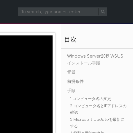
目次
Windows Server2019 WSUS
インストール手順
背景
前提条件
手順
1.コンピュータ名の変更
2.コンピュータ名とIPアドレスの
確認
3.Microsoft Updateを最新に
する