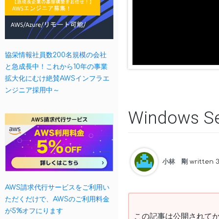
協栄情報社員数200名規模の会社
と急成長中！これから10年の事業
拡大化にむけ絶賛AWSインフラエ
ンジニア採用中～
Windows
小林 剛
written 
AWS請求代行サービスをご利用い
ただくだけで、AWSのご利用料金
が5%オフにります
この記事は公開されてか