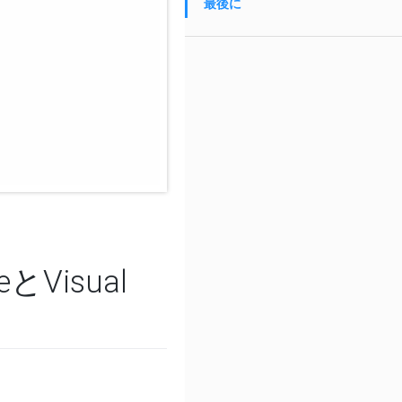
最後に
とVisual
る