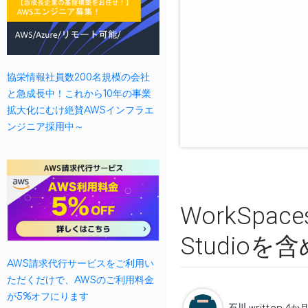
協栄情報社員数200名規模の会社
と急成長中！これから10年の事業
拡大化にむけ絶賛AWSインフラエ
ンジニア採用中～
WorkSpa
Studio
AWS請求代行サービスをご利用い
ただくだけで、AWSのご利用料金
が5%オフにります
石川
written 4か