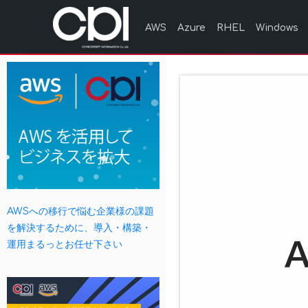
AWS
Azure
RHEL
Windows
AWSへの移行で悩む企業様の課題
を解決するために、導入・構築・
運用まるっとお任せ下さい