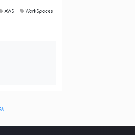
AWS
WorkSpaces
方法