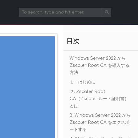
目次
Windows Server 2022 から
Zscaler Root CA を導入する
方法
１．はじめに
２. Zscaler Root
CA（Zscaler ルート証明書）
とは
3. Windows Server 2022 から
Zscaler Root CA をエクスポ
ートする