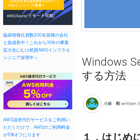
協栄情報社員数200名規模の会社
と急成長中！これから10年の事業
拡大化にむけ絶賛AWSインフラエ
ンジニア採用中～
Windows S
する方法
小林 剛
written
AWS請求代行サービスをご利用い
ただくだけで、AWSのご利用料金
１．はじめ
が5%オフにります