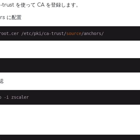
ca-trust を使って CA を登録します。
ors に配置
root.cer /etc/pki/ca-trust/
source
認