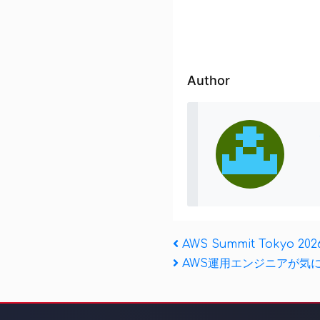
Author
投
Previous
AWS Summit Tok
Post
Next
AWS運用エンジニアが気に
稿
Post
ナ