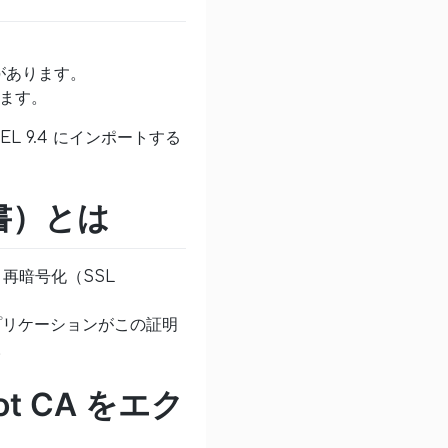
要があります。
敗します。
HEL 9.4 にインポートする
証明書）とは
復号・再暗号化（SSL
・アプリケーションがこの証明
。
Root CA をエク