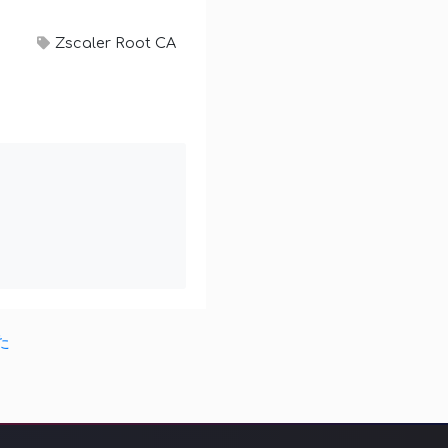
Zscaler Root CA
た