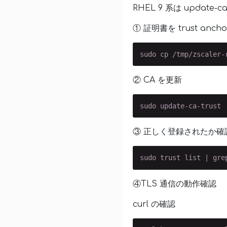
RHEL 9 系は update-
① 証明書を trust anch
sudo cp /tmp/zscaler-
② CA を更新
③ 正しく登録されたか確
④TLS 通信の動作確認
curl の確認