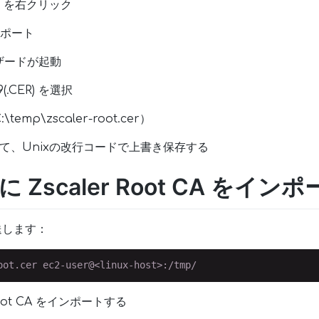
 CA を右クリック
スポート
ザードが起動
9(.CER) を選択
mp\zscaler-root.cer）
いて、Unixの改行コードで上書き保存する
.4 に Zscaler Root CA をイ
転送します：
r Root CA をインポートする