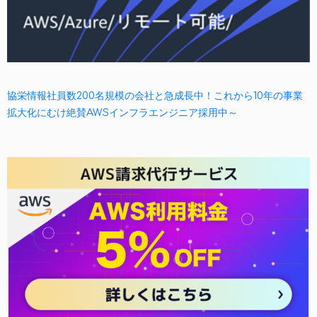
協栄情報社員数200名規模の会社と急成長中！これから10年の事業
拡大化にむけ絶賛AWSインフラエンジニア採用中～