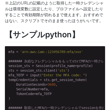
※上記のURLの記載のように取得した一時クレデンシャ
ルは環境変数に設定したり、プロファイルへ設定したり
することで有効期限が切れるまで使えます。おすすめで
はない、スクリプトでそのまま使ったほうがいいです。
【サンプルpython】
mfa = 
'arn:aws:iam::123456789:mfa/xxx'
####### 永続なクレデンシャルをもってstsでMFAの一時クレ
session_sts = Session(profile_name=profile)

sts = session_sts.client(
'sts'
)

mfa_TOTP = input(
"Enter the MFA code: "
)

tempCredentials = sts.get_session_token(

    DurationSeconds=
3600
,

    SerialNumber=mfa,

    TokenCode=mfa_TOTP

)

####### 取得したMFAの一時クレデンシャルでsessionを作成