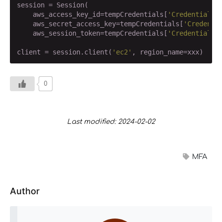
session = Session(

    aws_access_key_id=tempCredentials[
'Credentials'
    aws_secret_access_key=tempCredentials[
'Credenti
    aws_session_token=tempCredentials[
'Credentials'
client = session.client(
'ec2'
0
Last modified: 2024-02-02
MFA
Author