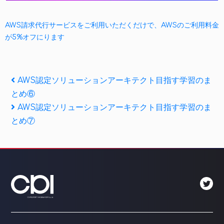
AWS請求代行サービスをご利用いただくだけで、AWSのご利用料金
が5%オフにります
投
Previous
AWS認定ソリューションアーキテクト目指す学習のま
Post
とめ⑥
稿
Next
AWS認定ソリューションアーキテクト目指す学習のま
ナ
Post
とめ⑦
ビ
ゲ
ー
シ
ョ