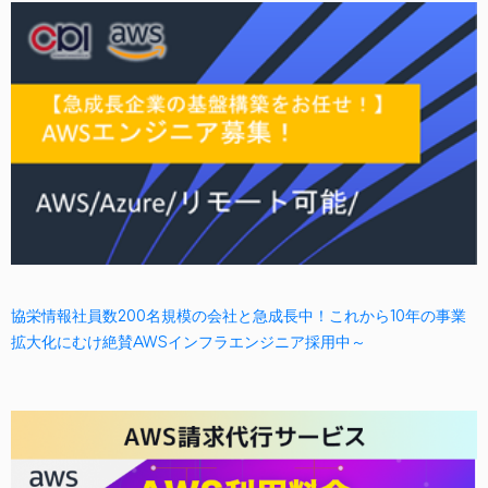
協栄情報社員数200名規模の会社と急成長中！これから10年の事業
拡大化にむけ絶賛AWSインフラエンジニア採用中～