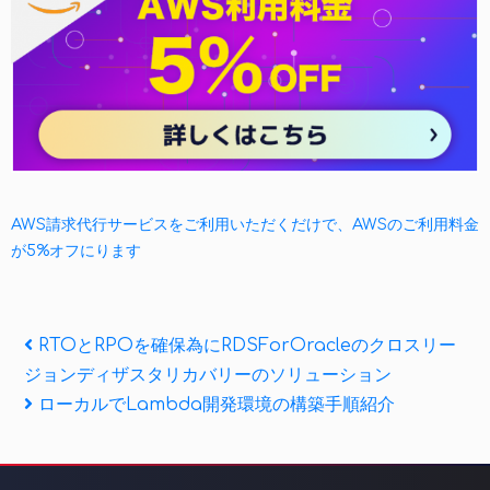
AWS請求代行サービスをご利用いただくだけで、AWSのご利用料金
が5%オフにります
投
Previous
RTOとRPOを確保為にRDSForOracleのクロスリー
Post
ジョンディザスタリカバリーのソリューション
稿
Next
ローカルでLambda開発環境の構築手順紹介
ナ
Post
ビ