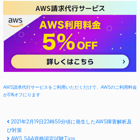
AWS請求代行サービスをご利用いただくだけで、AWSのご利用料金
が5%オフにります
投
Previous
2021年2月19日23時50分頃に発生したAWS障害解析及
Post
び対策
稿
Next
AWS SAA資格認定試験Tips