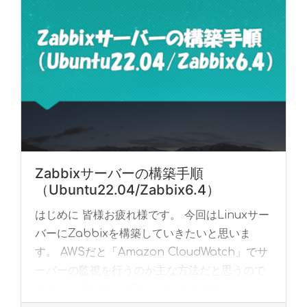
Zabbixサーバーの構築手順
（Ubuntu22.04/Zabbix6.4）
はじめに 皆様お疲れ様です。 今回はLinuxサー
バーにZabbixを構築していきたいと思いま
す。 AWSだと「Amazon CloudWatch」でサ
ーバーの監視を行うのが主な方法だと思うので
すが、「Amazon Cl... »
read more