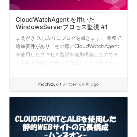
CloudWatchAgent を用いた
WindowsServerプロセス監視 #1
まえがき 久しぶりにブログを書きます。 業務で
追加要件があり、その際にCloudWatchAgent
を使用したプロセス監視を追加構築したのでそ
こを再度検証して自分の知識として定着させた
いと思います。 構成/CloudWa... »
read more
mochizuki.t
written 6か月 ago