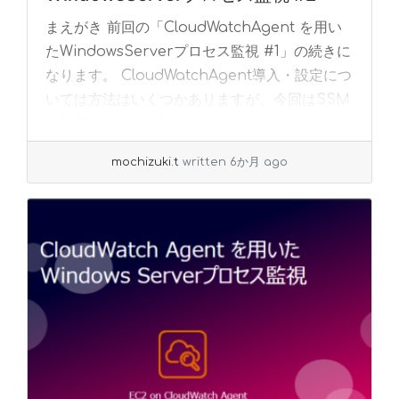
まえがき 前回の「CloudWatchAgent を用い
たWindowsServerプロセス監視 #1」の続きに
なります。 CloudWatchAgent導入・設定につ
いては方法はいくつかありますが、今回はSSM
を使用し... »
read more
mochizuki.t
written 6か月 ago