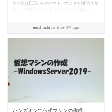
て今回はEC2からのアウトバウンドをNFWで制
限し、意図しないアクセスをできない様にして
いきたいと思います。 構成図&目次... »
read
more
mochizuki.t
written 2年 ago
ハンズオンで仮想マシンの作成