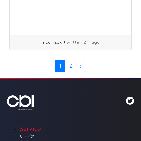
mochizuki.t
written 2年 ago
Page navigation
Current Page
Page
1
2
›
Service
サービス