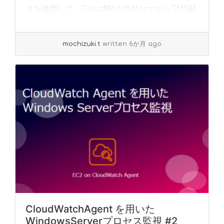
スを使用して、CloudWatchAlarmからSNS経
由でアラ... »
read more
mochizuki.t
written 6か月 ago
CloudWatchAgent を用いた
WindowsServerプロセス監視 #2