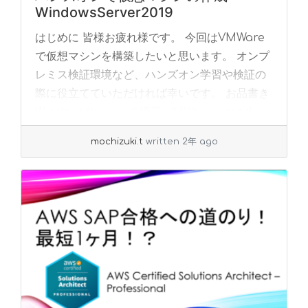
WindowsServer2019
はじめに 皆様お疲れ様です。 今回はVMWare
で仮想マシンを構築したいと思います。 オンプ
レミス検証環境など、ハンズオン学習や検証の
際に役立てていただければ幸いです。 お品書き
Windowsサーバーの構築 VMWar... »
read
more
mochizuki.t
written 2年 ago