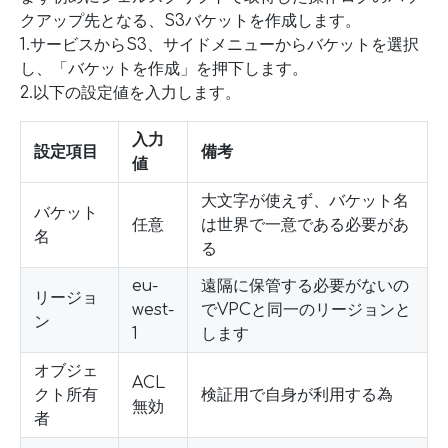
クアップ先となる、S3バケットを作成します。
1.サービスからS3、サイドメニューからバケットを選択
し、「バケットを作成」を押下します。
2.以下の設定値を入力します。
入力
設定項目
備考
値
大文字が使えず、バケット名
バケット
任意
は世界で一意である必要があ
名
る
eu-
遠隔に保管する必要がないの
リージョ
west-
でVPCと同一のリージョンと
ン
1
します
オブジェ
ACL
クト所有
検証用で自身が利用する為
無効
者