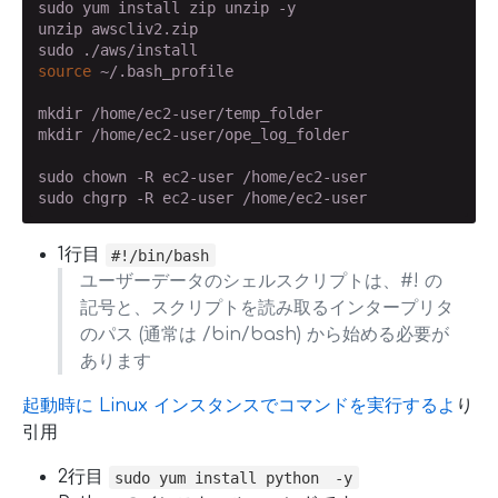
sudo yum install zip unzip -y

unzip awscliv2.zip

source
 ~/.bash_profile

mkdir /home/ec2-user/temp_folder

mkdir /home/ec2-user/ope_log_folder

sudo chown -R ec2-user /home/ec2-user

sudo chgrp -R ec2-user /home/ec2-user
1行目
#!/bin/bash
ユーザーデータのシェルスクリプトは、#! の
記号と、スクリプトを読み取るインタープリタ
のパス (通常は /bin/bash) から始める必要が
あります
起動時に Linux インスタンスでコマンドを実行するよ
り
引用
2行目
sudo yum install python -y