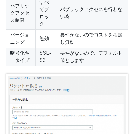
すべ
パブリッ
てブ
パブリックアクセスを行わな
クアクセ
ロッ
い為
ス制限
ク
バージョ
要件がないのでコストを考慮
無効
ニング
し無効
暗号化キ
SSE-
要件がないので、デフォルト
ータイプ
S3
値とします