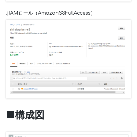
↓IAMロール（AmazonS3FullAccess）
■構成図