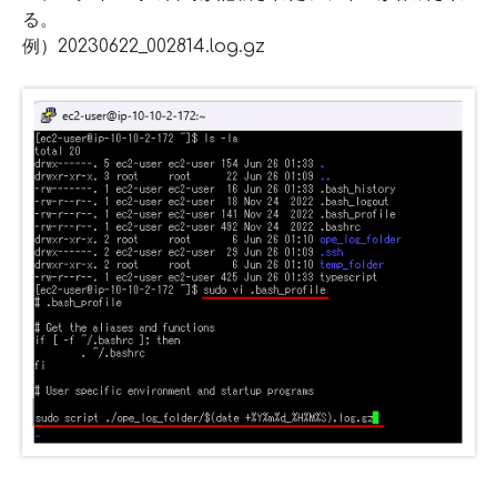
る。
例）20230622_002814.log.gz