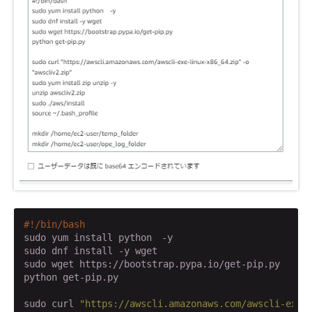
#!/bin/bash
sudo yum install python　-y

sudo dnf install -y wget

sudo wget https://bootstrap.pypa.io/get-pip.py

python get-pip.py

sudo curl 
"https://awscli.amazonaws.com/awscli-exe-