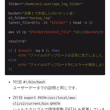
folder=
"/home/ec2-user/ope_log_folder"
bucket=
"項番１で作成したS3バケット名"
s3_folder=
"backup_log"
latest_file=$(ls -1t 
"
$folder
"
 | head -n 1)

aws s3 cp 
"
$folder
/
$latest_file
"
"s3://
$bucket
/
$s3_
result=$?

if
 [ 
$result
 -eq 0 ]; 
then
echo
"ファイルのアップロードが正常に完了しました。"
else
echo
"ファイルのアップロード中にエラーが発生しました
fi
1行目
#!/bin/bash
ユーザーデータでの説明と同じです。
2行目
export PATH=/usr/local/aws-
cli/v2/current/bin:$PATH
シェルスクリプトで環境変数 PATH を変更していま