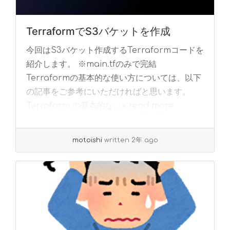
TerraformでS3バケットを作成
今回はS3バケット作成するTerraformコードを
紹介します。 ※main.tfのみで完結
Terraformの基本的な使い方については、以下
の記事をご参考にいただければと思います。
Terraform の基本的な... »
read more
motoishi
written 2年 ago