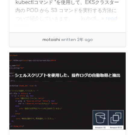
kubectlコマンド "を使用して、EKSクラスター
内の POD から S3 コマンドを実行する方法に
ついて紹介していきます。 kubctl... »
read
more
motoishi
written 2年 ago