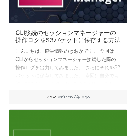
CLI接続のセッションマネージャーの
操作ログをS3バケットに保存する方法
こんにちは、協栄情報のきおかです。 今回は
CLIからセッションマネージャー接続した際の
操作ログを出力してみました。 さらにそれをS3
バケットに保存してみました。 今回は自分でも
初の試みだったので、少し解像度が粗いです。
... »
read more
kioka
written 3年 ago