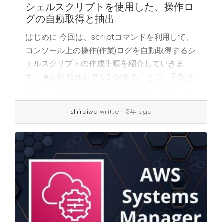
シェルスクリプトを使用した、操作ロ
グの自動取得と抽出
はじめに 今回は、scriptコマンドを利用して、
コンソール上の操作(作業)ログを自動取得するシ
ェルスクリプトの作成手順を紹介していきま
す。 ■目的 操作ログを記録することで、予期せ
ぬエラーが表示された場合やオペレーショ... »
read more
shiraiwa
written 3年 ago