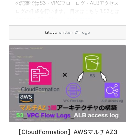
の記事ではS3・VPCフローログ・ALBアクセス
ログの作成を行います。 目次はこちら 1.S3とは
Amazon S3（Sim... »
read more
kitaya
written 2年 ago
【CloudFormation】AWSマルチAZ3