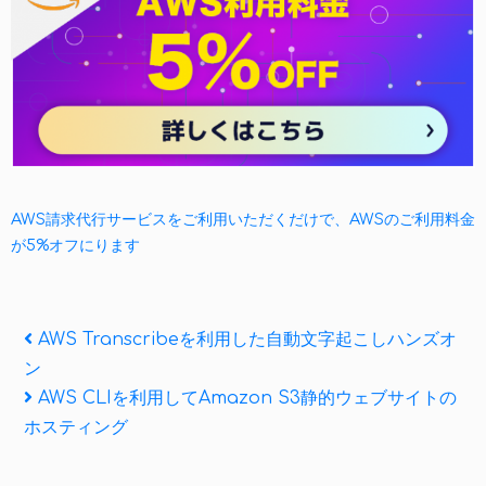
AWS請求代行サービスをご利用いただくだけで、AWSのご利用料金
が5%オフにります
投
Previous
AWS Transcribeを利用した自動文字起こしハンズオ
Post
ン
稿
Next
AWS CLIを利用してAmazon S3静的ウェブサイトの
ナ
Post
ホスティング
ビ