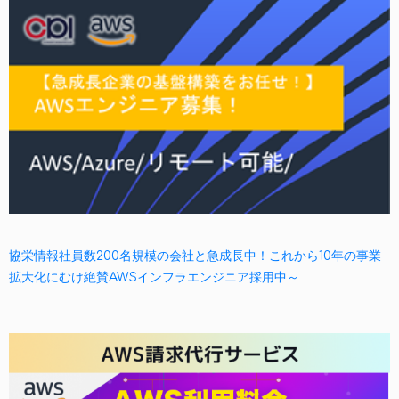
協栄情報社員数200名規模の会社と急成長中！これから10年の事業
拡大化にむけ絶賛AWSインフラエンジニア採用中～