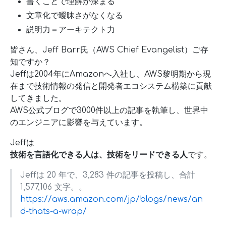
書くことで理解が深まる
文章化で曖昧さがなくなる
説明力＝アーキテクト力
皆さん、Jeff Barr氏（AWS Chief Evangelist）ご存
知ですか？
Jeffは2004年にAmazonへ入社し、AWS黎明期から現
在まで技術情報の発信と開発者エコシステム構築に貢献
してきました。
AWS公式ブログで3000件以上の記事を執筆し、世界中
のエンジニアに影響を与えています。
Jeffは
技術を言語化できる人は、技術をリードできる人
です。
Jeffは 20 年で、3,283 件の記事を投稿し、合計
1,577,106 文字。。
https://aws.amazon.com/jp/blogs/news/an
d-thats-a-wrap/