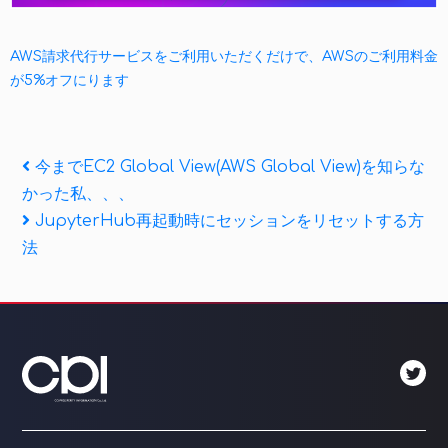
AWS請求代行サービスをご利用いただくだけで、AWSのご利用料金
が5%オフにります
投
Previous
今までEC2 Global View(AWS Global View)を知らな
Post
かった私、、、
稿
Next
JupyterHub再起動時にセッションをリセットする方
ナ
Post
法
ビ
ゲ
ー
シ
ョ