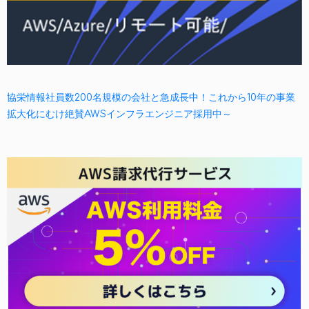
協栄情報社員数200名規模の会社と急成長中！これから10年の事業
拡大化にむけ絶賛AWSインフラエンジニア採用中～