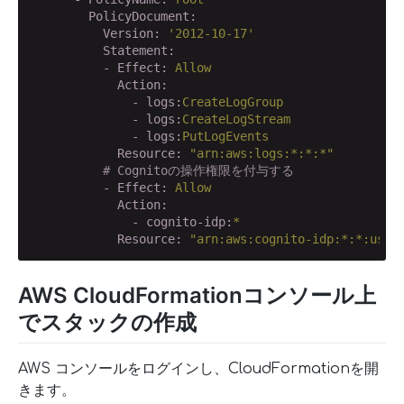
        PolicyDocument:
          Version:
'2012-10-17'
          Statement:
          - Effect:
Allow
            Action:
              - logs:
CreateLogGroup
              - logs:
CreateLogStream
              - logs:
PutLogEvents
            Resource:
"arn:aws:logs:*:*:*"
# Cognitoの操作権限を付与する
          - Effect:
Allow
            Action:
              - cognito-idp:
*
            Resource:
"arn:aws:cognito-idp:*:*:user
AWS CloudFormationコンソール上
でスタックの作成
AWS コンソールをログインし、CloudFormationを開
きます。