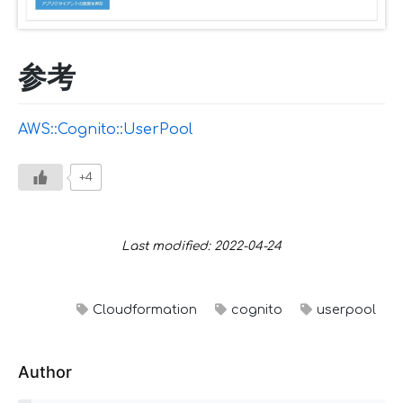
参考
AWS::Cognito::UserPool
+4
Last modified: 2022-04-24
Cloudformation
cognito
userpool
Author