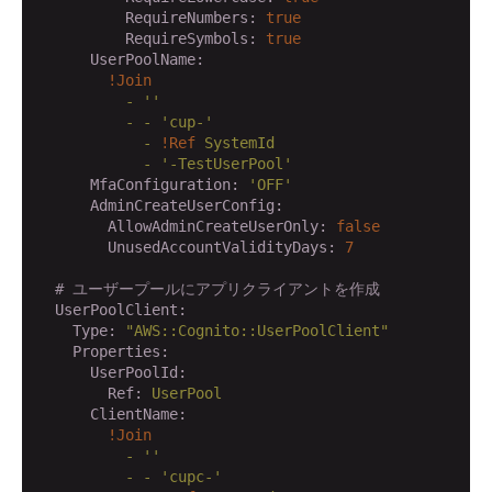
          RequireNumbers:
true
          RequireSymbols:
true
      UserPoolName:
!Join
          -
''
          -
-
'cup-'
            -
!Ref
SystemId
            -
'-TestUserPool'
      MfaConfiguration:
'OFF'
      AdminCreateUserConfig:
        AllowAdminCreateUserOnly:
false
        UnusedAccountValidityDays:
7
# ユーザープールにアプリクライアントを作成
  UserPoolClient:
    Type:
"AWS::Cognito::UserPoolClient"
    Properties:
      UserPoolId:
        Ref:
UserPool
      ClientName:
!Join
          -
''
          -
-
'cupc-'