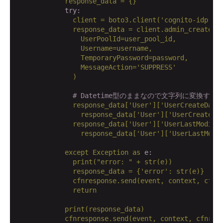
            try:
client
=
boto3.client('cognito-idp')
response_data
=
client.admin_create_u
UserPoolId=user_pool_id,
Username=username,
TemporaryPassword=password,
MessageAction='SUPPRESS'
)
# Datetime型のままなので文字列に変換する
response_data['User']['UserCreateDate
response_data['User']['UserCreateDa
response_data['User']['UserLastModifi
response_data['User']['UserLastModi
except
Exception
as
e:
print("error:
" + str(e))

              response_data = {'error': str(e)}

              cfnresponse.send(event, context, cfnre
              return

            print(response_data)

            cfnresponse.send(event, context, cfnresp