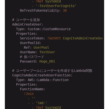
            -
!Ref
SystemId
            -
'-TestUserForCognito'
      RefreshTokenValidity:
30
# ユーザーを追加
  AdminCreateUser:
    Type:
Custom::CustomResource
    Properties:
      ServiceToken:
!GetAtt
CognitoAdminCreateUserF
      UserPoolId:
        Ref:
UserPool
      UserName:
TestUser
# 仮パスワード
      Password:
Hoge_001
# ユーザープールにユーザーを作成するLambda関数
  CognitoAdminCreateUserFunction:
    Type:
AWS::Lambda::Function
    Properties:
      FunctionName:
!Join
          -
''
          -
-
'lmd-'
            -
!Ref
SystemId