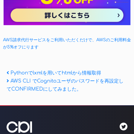
AWS請求代行サービスをご利用いただくだけで、AWSのご利用料金
が5%オフにります
投
Previous
Pythonでlxmlを用いてhtmlから情報取得
Post
Next
AWS CLI でCognitoユーザのパスワードを再設定し
稿
Post
てCONFIRMEDにしてみました。
ナ
ビ
ゲ
ー