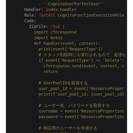
            -
'-CognitoUserForTestUser'
      Handler:
index.handler
      Role:
!GetAtt
CognitoFunctionExecutionRole.Ar
      Code:
        ZipFile:
!Sub
|

          import cfnresponse

          import boto3

          def handler(event, context):

            print(event['RequestType'])

            # スタック削除時にも実行されるので、処理せず
            if event['RequestType'] == 'Delete':

              cfnresponse.send(event, context, cfnre
              return

            # UserPoolIDを取得する

            user_pool_id = event['ResourceProperties
            print(f'user_pool_id: {user_pool_id}')

            # ユーザー名、パスワードを取得する

            username = event['ResourceProperties']['
            password = event['ResourceProperties']['
            # 検証用のユーザーを作成する
