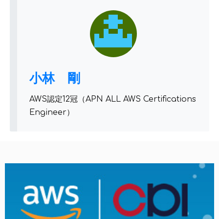
小林 剛
AWS認定12冠（APN ALL AWS Certifications
Engineer）