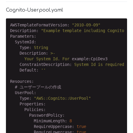
Cognito-Userpool.yaml
AWSTemplateFormatVersion:
"2010-09-09"
Description:
"Example template including Cognito Id
Parameters:
  SystemId:
    Type:
String
    Description:
>-
Your
System
Id.
For
example:CpiDev3
    ConstraintDescription:
System
Id
is
required
    Default:
''
Resources:
# ユーザープールの作成
  UserPool:
    Type:
"AWS::Cognito::UserPool"
    Properties:
      Policies:
        PasswordPolicy:
          MinimumLength:
8
          RequireUppercase:
true
          RequireLowercase:
true