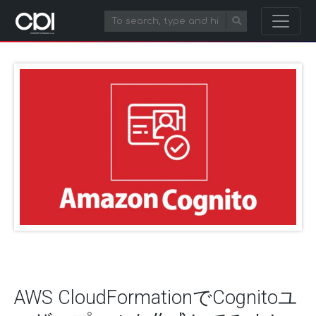
AWS CloudFormationでCognitoユ