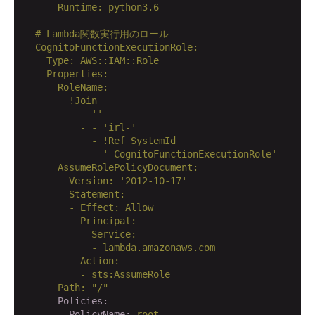
      Runtime: python3.6

  # Lambda関数実行用のロール

  CognitoFunctionExecutionRole:

    Type: AWS::IAM::Role

    Properties:

      RoleName: 

        !Join

          - ''

          - - 'irl-'

            - !Ref SystemId

            - '-CognitoFunctionExecutionRole'

      AssumeRolePolicyDocument:

        Version: '2012-10-17'

        Statement:

        - Effect: Allow

          Principal:

            Service:

            - lambda.amazonaws.com

          Action:

          - sts:AssumeRole

      Path: "
/"
      Policies:
      - PolicyName:
root