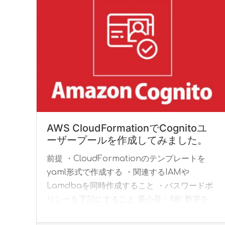
AWS CloudFormationでCognitoユ
ーザープールを作成してみました。
前提 ・CloudFormationのテンプレートを
yaml形式で作成する ・関連するIAMや
Lamdbaを同時作成すること ・パスワードポ
リシーを下記にすること 最小長：8桁 数字を
必要とする:はい 特殊文字を要求する... »
read