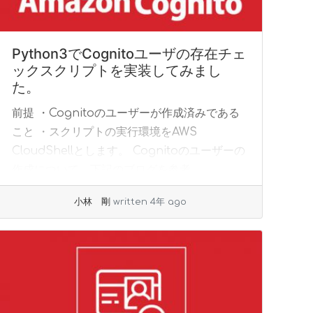
Python3でCognitoユーザの存在チェ
ックスクリプトを実装してみまし
た。
前提 ・Cognitoのユーザーが作成済みである
こと ・スクリプトの実行環境をAWS
CloudShellとします。 Cognitoのユーザーの
作成について、下記のブログを参考
CloudFormation でCogni... »
read more
小林 剛
written 4年 ago