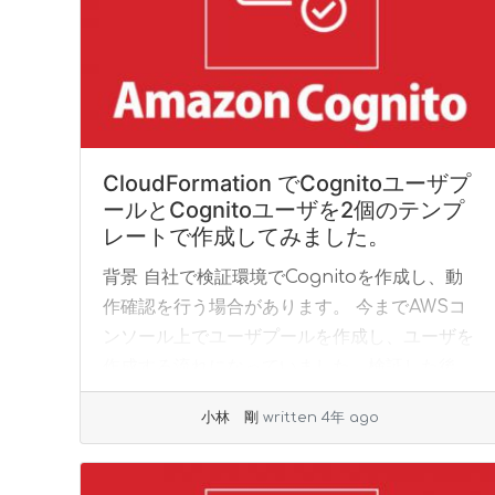
CloudFormation でCognitoユーザプ
ールとCognitoユーザを2個のテンプ
レートで作成してみました。
背景 自社で検証環境でCognitoを作成し、動
作確認を行う場合があります。 今までAWSコ
ンソール上でユーザプールを作成し、ユーザを
作成する流れになっていました。検証した後、
手動で削除する必要があります。 前回、1個
小林 剛
written 4年 ago
の... »
read more