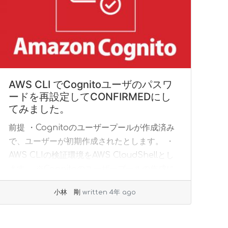
AWS CLI でCognitoユーザのパスワ
ードを再設定してCONFIRMEDにし
てみました。
前提 ・Cognitoのユーザープールが作成済み
で、ユーザーが初期作成されたとします。 ・
AWS CLIの検証環境をAWS CloudShellとし
ます。 ※Cognitoのユーザープールの作成に
ついて、下記のリンクを参... »
read more
小林 剛
written 4年 ago