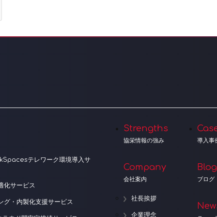
Strengths
Cas
協栄情報の強み
導入事
orkSpacesテレワーク環境導入サ
Company
Blog
会社案内
ブログ
適化サービス
社長挨拶
ニング・内製化支援サービス
New
企業理念