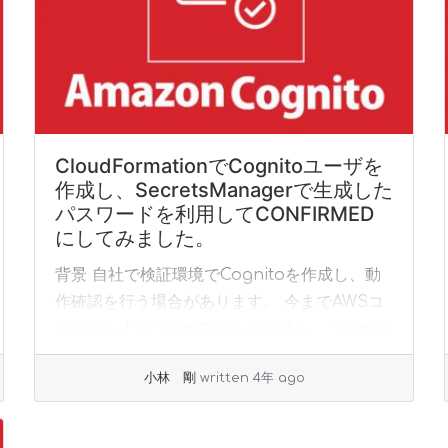
CloudFormationでCognitoユーザを
作成し、SecretsManagerで生成した
パスワードを利用してCONFIRMED
にしてみました。
背景 自社で検証環境でCognitoを作成し、動
作確認を行う場合があります。 今までAWSコ
ンソール上でユーザプールを作成し、ユーザを
作成する流れになっていました。検証した後、
小林 剛
written 4年 ago
手動で削除する必要があります。 今回、Clo...
»
read more