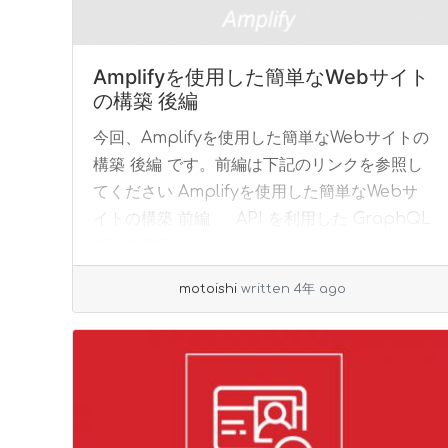
Amplifyを使用した簡単なWebサイト
の構築 後編
今回、Amplifyを使用した簡単なWebサイトの
構築 後編 です。前編は下記のリンクを参照し
てください Amplifyを使用した簡単なWebサ
イトの構築 前編 API を利用した GraphQL
API の構築 ... »
read more
motoishi
written 4年 ago