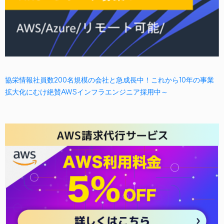
協栄情報社員数200名規模の会社と急成長中！これから10年の事業
拡大化にむけ絶賛AWSインフラエンジニア採用中～