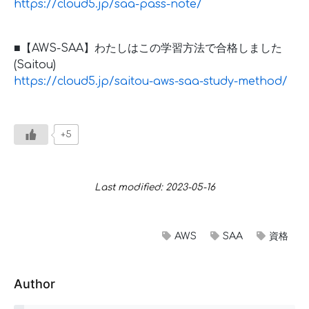
https://cloud5.jp/saa-pass-note/
■【AWS-SAA】わたしはこの学習方法で合格しました
(Saitou)
https://cloud5.jp/saitou-aws-saa-study-method/
+5
Last modified: 2023-05-16
AWS
SAA
資格
Author