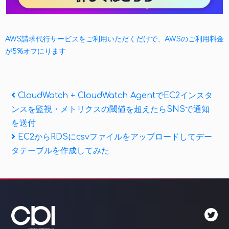
AWS請求代行サービスをご利用いただくだけで、AWSのご利用料金
が5%オフにります
投
Previous
CloudWatch + CloudWatch AgentでEC2インスタ
Post
ンスを監視・メトリクスの閾値を超えたらSNSで通知
稿
を送付
ナ
Next
EC2からRDSにcsvファイルをアップロードしてデー
Post
ビ
タテーブルを作成してみた
ゲ
ー
シ