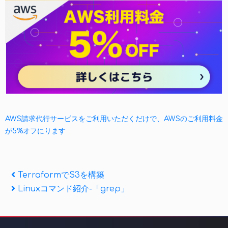
AWS請求代行サービスをご利用いただくだけで、AWSのご利用料金
が5%オフにります
投
Previous
TerraformでS3を構築
Post
Next
Linuxコマンド紹介-「grep」
稿
Post
ナ