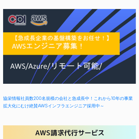
協栄情報社員数200名規模の会社と急成長中！これから10年の事業
拡大化にむけ絶賛AWSインフラエンジニア採用中～