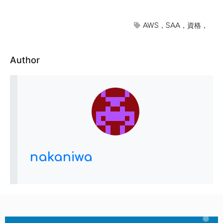
AWS，SAA，資格，
Author
nakaniwa