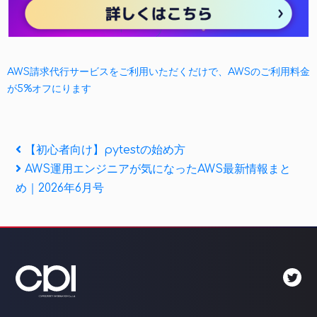
AWS請求代行サービスをご利用いただくだけで、AWSのご利用料金
が5%オフにります
投
Previous
【初心者向け】pytestの始め方
Post
Next
AWS運用エンジニアが気になったAWS最新情報まと
稿
Post
め｜2026年6月号
ナ
ビ
ゲ
ー
シ