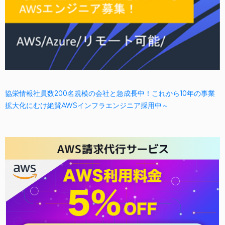
協栄情報社員数200名規模の会社と急成長中！これから10年の事業
拡大化にむけ絶賛AWSインフラエンジニア採用中～