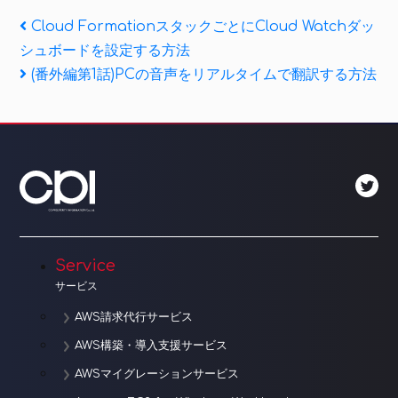
投
Previous
Cloud FormationスタックごとにCloud Watchダッ
Post
シュボードを設定する方法
稿
Next
(番外編第1話)PCの音声をリアルタイムで翻訳する方法
ナ
Post
ビ
ゲ
ー
シ
ョ
Service
サービス
ン
AWS請求代行サービス
AWS構築・導入支援サービス
AWSマイグレーションサービス