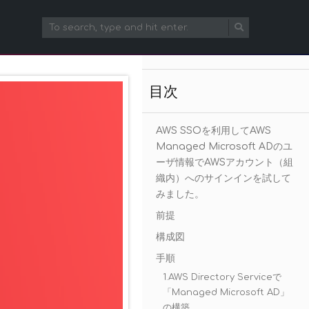
目次
AWS SSOを利用してAWS
Managed Microsoft ADのユ
ーザ情報でAWSアカウント（組
織内）へのサインインを試して
みました。
前提
構成図
手順
1.AWS Directory Serviceで
「Managed Microsoft AD」
の構築