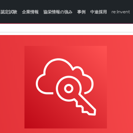
認定試験
企業情報
協栄情報の強み
事例
中途採用
re:Invent