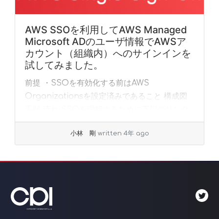
AWS SSOを利用してAWS Managed
Microsoft ADのユーザ情報でAWSア
カウント（組織内）へのサインインを
試してみました。
前提 ・SSOを有効化する前はAWS
Organizationsを設定済みであること 構成図
手順 流れ SSOを理解するために下記のリンク
を参考にSSOでログインできるようにしまし
小林 剛
written 4年 ago
た。 （アイデンティティソース：AWS... »
read more