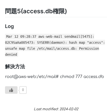
問題5(access.db権限)
Log
Mar 12 09:28:37 aws-web-mail sendmail[5475]:
02C9SaAa005473: SYSERR(daemon): hash map "access":
unsafe map file /etc/mail/access.db: Permission
denied
解決方法
root@aws-web:/etc/mail# chmod 777 access.db
0
Last modified: 2024-02-02