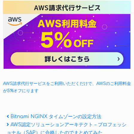
AWS請求代行サービスをご利用いただくだけで、AWSのご利用料金
が5%オフにります
投
Previous
Bitnami NGINX タイムゾーンの設定方法
Post
Next
AWS認定ソリューションアーキテクト – プロフェッシ
稿
Post
ョナル（SAP）に合格したのでまとめてみた