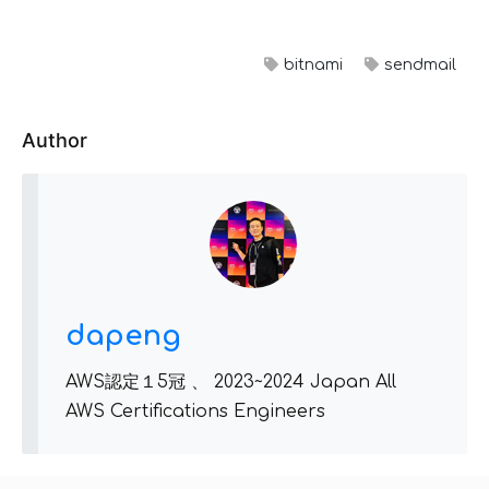
bitnami
sendmail
Author
dapeng
AWS認定１5冠 、 2023~2024 Japan All
AWS Certifications Engineers