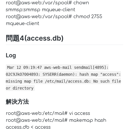
root@aws-web:/var/spool# chown
smmsp:smmsp mqueue-client
root@aws-web:/var/spool# chmod 2755
mqueue-client
問題4(access.db)
Log
Mar 12 09:19:47 aws-web-mail sendmail[4895]:
02C9JkO7004893: SYSERR(daemon): hash map "access":
missing map file /etc/mail/access.db: No such file
or directory
解決方法
root@aws-web:/etc/mail# vi access
root@aws-web:/etc/mail# makemap hash
access.db < access