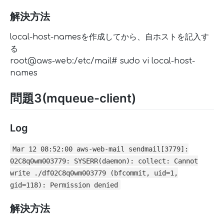
解決方法
local-host-namesを作成してから、自ホストを記入す
る
root@aws-web:/etc/mail# sudo vi local-host-
names
問題3(mqueue-client)
Log
Mar 12 08:52:00 aws-web-mail sendmail[3779]:
02C8q0wm003779: SYSERR(daemon): collect: Cannot
write ./df02C8q0wm003779 (bfcommit, uid=1,
gid=118): Permission denied
解決方法