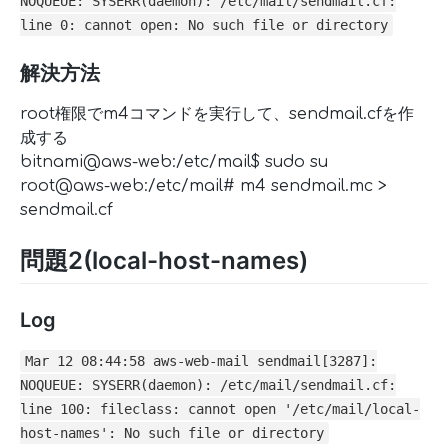
NOQUEUE: SYSERR(daemon): /etc/mail/sendmail.cf:
line 0: cannot open: No such file or directory
解決方法
root権限でm4コマンドを実行して、sendmail.cfを作
成する
bitnami@aws-web:/etc/mail$ sudo su
root@aws-web:/etc/mail# m4 sendmail.mc >
sendmail.cf
問題2(local-host-names)
Log
Mar 12 08:44:58 aws-web-mail sendmail[3287]:
NOQUEUE: SYSERR(daemon): /etc/mail/sendmail.cf:
line 100: fileclass: cannot open '/etc/mail/local-
host-names': No such file or directory