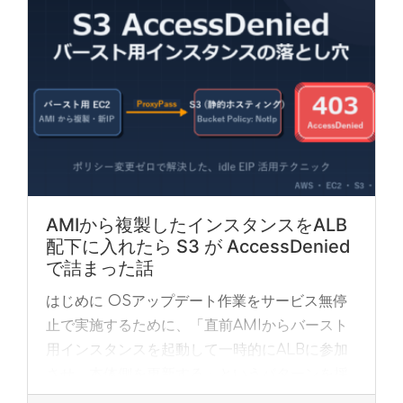
AMIから複製したインスタンスをALB
配下に入れたら S3 が AccessDenied
で詰まった話
はじめに OSアップデート作業をサービス無停
止で実施するために、「直前AMIからバースト
用インスタンスを起動して一時的にALBに参加
させ、本体側を更新する」というパターンを採
用しました。 事前検証も済ませ、当日もそのま