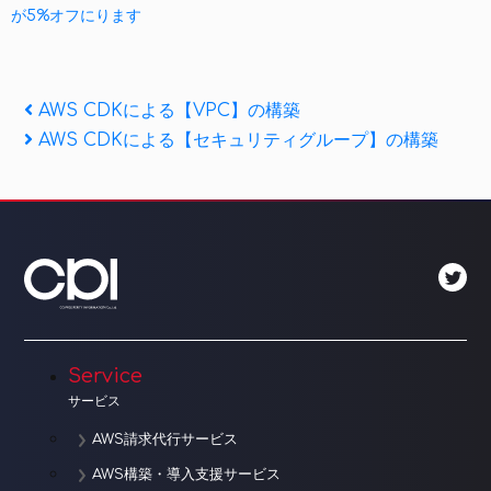
が5%オフにります
投
Previous
AWS CDKによる【VPC】の構築
Post
Next
AWS CDKによる【セキュリティグループ】の構築
稿
Post
ナ
ビ
ゲ
ー
シ
Service
ョ
サービス
ン
AWS請求代行サービス
AWS構築・導入支援サービス