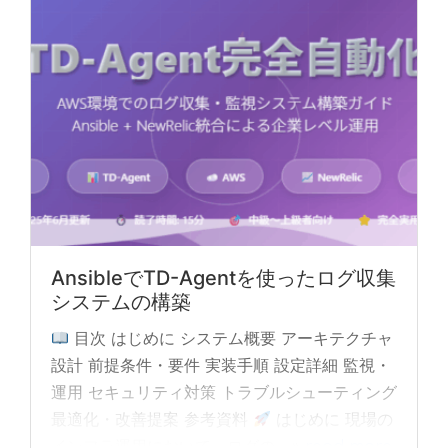
AnsibleでTD-Agentを使ったログ収集
システムの構築
目次 はじめに システム概要 アーキテクチャ
設計 前提条件・要件 実装手順 設定詳細 監視・
運用 セキュリティ対策 トラブルシューティング
最適化・改善提案 参考資料
はじめに 現場の
インフラ運用において、ログの... »
read more