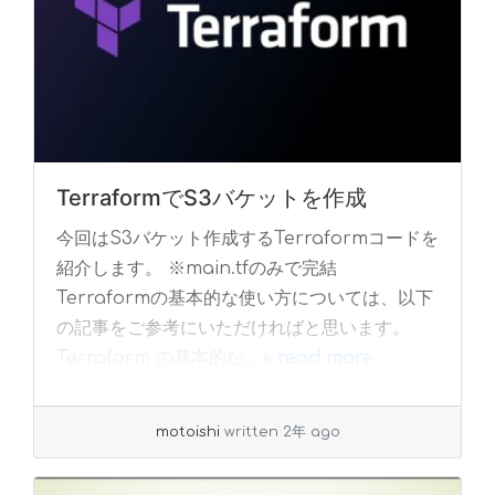
TerraformでS3バケットを作成
今回はS3バケット作成するTerraformコードを
紹介します。 ※main.tfのみで完結
Terraformの基本的な使い方については、以下
の記事をご参考にいただければと思います。
Terraform の基本的な... »
read more
motoishi
written 2年 ago