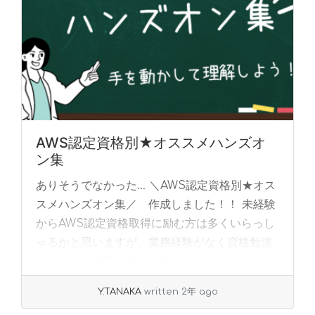
AWS認定資格別★オススメハンズオ
ン集
ありそうでなかった… ＼AWS認定資格別★オス
スメハンズオン集／ 作成しました！！ 未経験
からAWS認定資格取得に励む方は多くいらっし
ゃるかと思いますが、業務経験がなく資格勉強
のみだと、文字を暗記するだけにな... »
read
more
Y.TANAKA
written 2年 ago