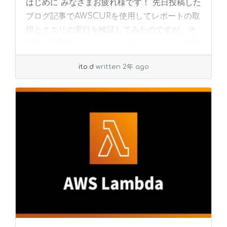
はじめに みなさまお疲れ様です！ 先日投稿した
ブログ記事でAWSCURを使用してレポートの取
得とクエリの実行を検証してみたのですが、そ
の際はCURのレガシータイプのレポートを使用
して検証していました。 今回は、DataE... »
ito.d
written 2年 ago
read more