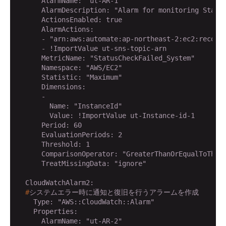
      AlarmName: "ut-AR-1"

      AlarmDescription: "Alarm for monitoring Status
      ActionsEnabled: true

      AlarmActions: 

      - "arn:aws:automate:ap-northeast-2:ec2:recover
      - !ImportValue ut-sns-topic-arn

      MetricName: "StatusCheckFailed_System"

      Namespace: "AWS/EC2"

      Statistic: "Maximum"

      Dimensions: 

      - 

        Name: "InstanceId"

        Value: !ImportValue ut-Instance-id-1

      Period: 60

      EvaluationPeriods: 2

      Threshold: 1

      ComparisonOperator: "GreaterThanOrEqualToThres
      TreatMissingData: "ignore"

  #
システムエラー時に通知と復旧を行うアラームを作成
    Type: "AWS::CloudWatch::Alarm"

    Properties:

      AlarmName: "ut-AR-2"
