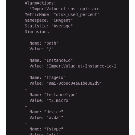
      AlarmActions: 

      - !ImportValue ut-sns-topic-arn

      MetricName: "disk_used_percent"

      Namespace: "CWAgent"

      Statistic: "Average"

      Dimensions: 

      - 

        Name: "path"

        Value: "/"

      - 

        Name: "InstanceId"

        Value: !ImportValue ut-Instance-id-2

      - 

        Name: "ImageId"

        Value: "ami-0cbec04a61be382d9"

      - 

        Name: "InstanceType"

        Value: "t2.micro"

      - 

        Name: "device"

        Value: "xvda1"

      - 

        Name: "fstype"

        Value: "xfs"
