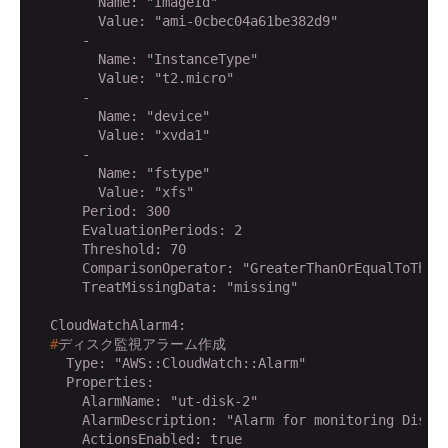
        Name: "ImageId"

        Value: "ami-0cbec04a61be382d9"

      - 

        Name: "InstanceType"

        Value: "t2.micro"

      - 

        Name: "device"

        Value: "xvda1"

      - 

        Name: "fstype"

        Value: "xfs"

      Period: 300

      EvaluationPeriods: 2

      Threshold: 70

      ComparisonOperator: "GreaterThanOrEqualToThres
      TreatMissingData: "missing"

  #
ディスク監視アラーム作成
    Type: "AWS::CloudWatch::Alarm"

    Properties:

      AlarmName: "ut-disk-2"

      AlarmDescription: "Alarm for monitoring DiskUs
      ActionsEnabled: true
