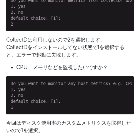
Do you want to monitor metrics from CollectD? WARNIN
1. yes

2. no

default choice: [1]:

2
CollectDは利用しないので2を選択します。
CollectDをインストールしてない状態で1を選択する
と、エラーで起動に失敗します。
CPU、メモリなどを監視したいですか？
Do you want to monitor any host metrics? e.g. CPU, m
1. yes

2. no

default choice: [1]:

1
今回はディスク使用率のカスタムメトリクスを取得した
いので1を選択。