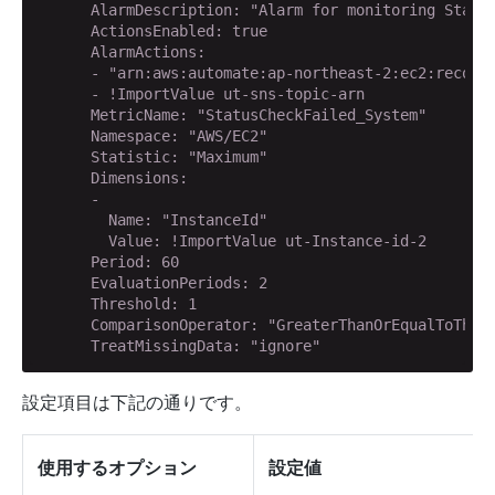
      AlarmDescription: "Alarm for monitoring Status
      ActionsEnabled: true

      AlarmActions: 

      - "arn:aws:automate:ap-northeast-2:ec2:recover
      - !ImportValue ut-sns-topic-arn

      MetricName: "StatusCheckFailed_System"

      Namespace: "AWS/EC2"

      Statistic: "Maximum"

      Dimensions: 

      - 

        Name: "InstanceId"

        Value: !ImportValue ut-Instance-id-2

      Period: 60

      EvaluationPeriods: 2

      Threshold: 1

      ComparisonOperator: "GreaterThanOrEqualToThres
      TreatMissingData: "ignore"
設定項目は下記の通りです。
使用するオプション
設定値