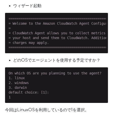
ウィザード起動
====================================================
= Welcome to the Amazon CloudWatch Agent Configurati
=                                                   
= CloudWatch Agent allows you to collect metrics and
= your host and send them to CloudWatch. Additional 
= charges may apply.                                
===================================================
どのOSでエージェントを使用する予定ですか？
On which OS are you planning to use the agent?

1. linux

2. windows

3. darwin

default choice: [1]:

1
今回はLinuxOSを利用しているので1を選択。