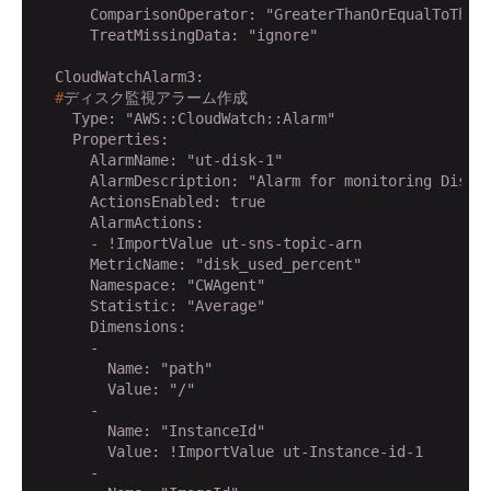
      ComparisonOperator: "GreaterThanOrEqualToThres
      TreatMissingData: "ignore"

  #
ディスク監視アラーム作成
    Type: "AWS::CloudWatch::Alarm"

    Properties:

      AlarmName: "ut-disk-1"

      AlarmDescription: "Alarm for monitoring DiskUs
      ActionsEnabled: true

      AlarmActions: 

      - !ImportValue ut-sns-topic-arn

      MetricName: "disk_used_percent"

      Namespace: "CWAgent"

      Statistic: "Average"

      Dimensions: 

      - 

        Name: "path"

        Value: "/"

      - 

        Name: "InstanceId"

        Value: !ImportValue ut-Instance-id-1

      - 
