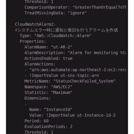
      Threshold: 1

      ComparisonOperator: "GreaterThanOrEqualToThres
      TreatMissingData: "ignore"

  #
システムエラー時に通知と復旧を行うアラームを作成
    Type: "AWS::CloudWatch::Alarm"

    Properties:

      AlarmName: "ut-AR-2"

      AlarmDescription: "Alarm for monitoring Status
      ActionsEnabled: true

      AlarmActions: 

      - "arn:aws:automate:ap-northeast-2:ec2:recover
      - !ImportValue ut-sns-topic-arn

      MetricName: "StatusCheckFailed_System"

      Namespace: "AWS/EC2"

      Statistic: "Maximum"

      Dimensions: 

      - 

        Name: "InstanceId"

        Value: !ImportValue ut-Instance-id-2

      Period: 60

      EvaluationPeriods: 2

      Threshold: 1
