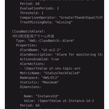
      Period: 60

      EvaluationPeriods: 2

      Threshold: 1

      ComparisonOperator: "GreaterThanOrEqualToThres
      TreatMissingData: "missing"

  #
EC2死活監視アラーム作成
    Type: "AWS::CloudWatch::Alarm"

    Properties:

      AlarmName: "ut-ec2-2"

      AlarmDescription: "Alarm for monitoring Status
      ActionsEnabled: true

      AlarmActions: 

      - !ImportValue ut-sns-topic-arn

      MetricName: "StatusCheckFailed"

      Namespace: "AWS/EC2"

      Statistic: "Maximum"

      Dimensions: 

      - 

        Name: "InstanceId"

        Value: !ImportValue ut-Instance-id-2

      Period: 60
