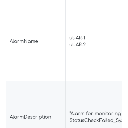
ut-AR-1
AlarmName
ut-AR-2
"Alarm for monitoring
AlarmDescription
StatusCheckFailed_Syst