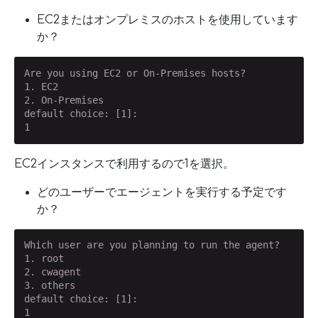
EC2またはオンプレミスのホストを使用しています
か？
Are you using EC2 or On-Premises hosts?

1. EC2

2. On-Premises

default choice: [1]:

1
EC2インスタンスで利用するので1を選択。
どのユーザーでエージェントを実行する予定です
か？
Which user are you planning to run the agent?

1. root

2. cwagent

3. others

default choice: [1]:

1