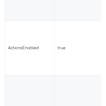
ActionsEnabled
true