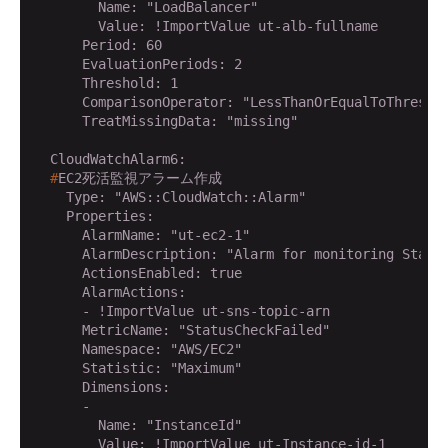
        Name: "LoadBalancer"

        Value: !ImportValue ut-alb-fullname

      Period: 60

      EvaluationPeriods: 2

      Threshold: 1

      ComparisonOperator: "LessThanOrEqualToThreshol
      TreatMissingData: "missing"

  #
EC2死活監視アラーム作成
    Type: "AWS::CloudWatch::Alarm"

    Properties:

      AlarmName: "ut-ec2-1"

      AlarmDescription: "Alarm for monitoring Status
      ActionsEnabled: true

      AlarmActions: 

      - !ImportValue ut-sns-topic-arn

      MetricName: "StatusCheckFailed"

      Namespace: "AWS/EC2"

      Statistic: "Maximum"

      Dimensions: 

      - 

        Name: "InstanceId"

        Value: !ImportValue ut-Instance-id-1
