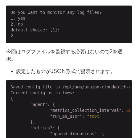
Do you want to monitor any log files?

1. yes

2. no

default choice: [1]:

2
今回はログファイルを監視する必要はないので2を選
択。
設定したものがJSON形式で提示されます。
Saved config file to /opt/aws/amazon-cloudwatch-agen
Current config as follows:

{

"agent"
: {

"metrics_collection_interval"
: 
60
,

"run_as_user"
: 
"root"
        },

"metrics"
: {

"append_dimensions"
: {
