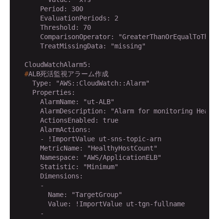
      Period: 300

      EvaluationPeriods: 2

      Threshold: 70

      ComparisonOperator: "GreaterThanOrEqualToThres
      TreatMissingData: "missing"

  #
ALB死活監視アラーム作成
    Type: "AWS::CloudWatch::Alarm"

    Properties:

      AlarmName: "ut-ALB"

      AlarmDescription: "Alarm for monitoring Health
      ActionsEnabled: true

      AlarmActions: 

      - !ImportValue ut-sns-topic-arn

      MetricName: "HealthyHostCount"

      Namespace: "AWS/ApplicationELB"

      Statistic: "Minimum"

      Dimensions: 

      - 

        Name: "TargetGroup"

        Value: !ImportValue ut-tgn-fullname

      - 
