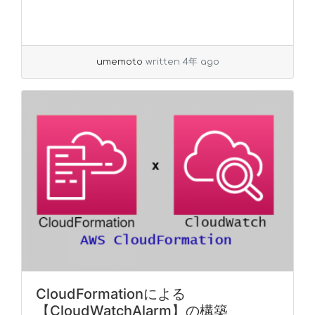
umemoto
written 4年 ago
CloudFormationによる
【CloudWatchAlarm】の構築