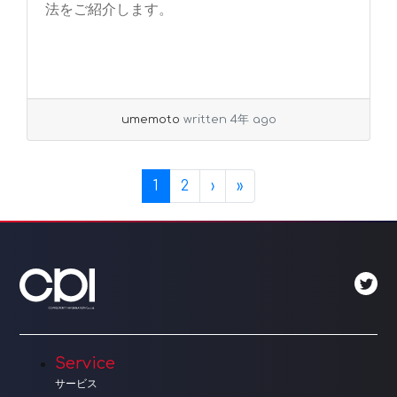
法をご紹介します。
umemoto
written 4年 ago
Page navigation
Current Page
Page
1
2
›
»
Service
サービス