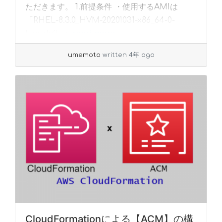
ただきます。 1.前提条件 ・使用するAMIは
「RHEL-8.3.0_HVM-20201031-x86_64-0-
Hourly2... »
read more
umemoto
written 4年 ago
CloudFormationによる【ACM】の構