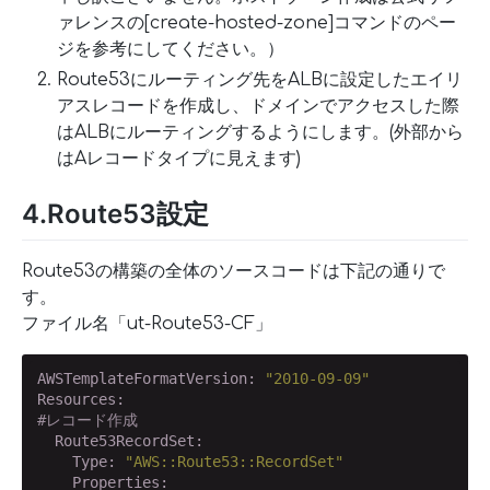
ァレンスの[create-hosted-zone]コマンドのペー
ジを参考にしてください。）
Route53にルーティング先をALBに設定したエイリ
アスレコードを作成し、ドメインでアクセスした際
はALBにルーティングするようにします。(外部から
はAレコードタイプに見えます)
4.Route53設定
Route53の構築の全体のソースコードは下記の通りで
す。
ファイル名「ut-Route53-CF」
AWSTemplateFormatVersion:
"2010-09-09"
Resources:
#レコード作成
  Route53RecordSet:
    Type:
"AWS::Route53::RecordSet"
    Properties: