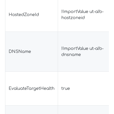
!ImportValue ut-alb-
HostedZoneId
hostzoneid
!ImportValue ut-alb-
DNSName
dnsname
EvaluateTargetHealth
true