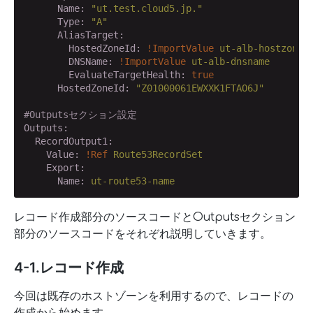
      Name:
"ut.test.cloud5.jp."
      Type:
"A"
      AliasTarget:
        HostedZoneId:
!ImportValue
ut-alb-hostzonei
        DNSName:
!ImportValue
ut-alb-dnsname
        EvaluateTargetHealth:
true
      HostedZoneId:
"Z01000061EWXXK1FTAO6J"
#Outputsセクション設定
Outputs:
  RecordOutput1:
    Value:
!Ref
Route53RecordSet
    Export:
      Name:
ut-route53-name
レコード作成部分のソースコードとOutputsセクション
部分のソースコードをそれぞれ説明していきます。
4-1.レコード作成
今回は既存のホストゾーンを利用するので、レコードの
作成から始めます。