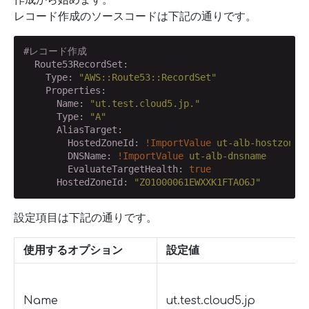
レコード作成のソースコードは下記の通りです。
#レコード作成
  Route53RecordSet:
    Type:
"AWS::Route53::RecordSet"
    Properties:
      Name:
"ut.test.cloud5.jp."
      Type:
"A"
      AliasTarget:
        HostedZoneId:
!ImportValue
ut-alb-hostzonei
        DNSName:
!ImportValue
ut-alb-dnsname
        EvaluateTargetHealth:
true
      HostedZoneId:
"Z01000061EWXXK1FTAO6J"
設定項目は下記の通りです。
使用するオプション
設定値
Name
ut.test.cloud5.jp