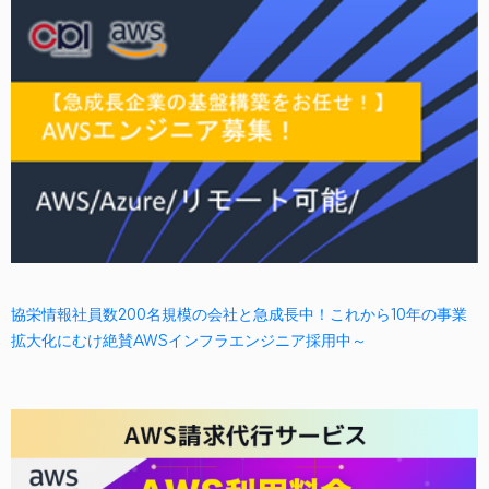
協栄情報社員数200名規模の会社と急成長中！これから10年の事業
拡大化にむけ絶賛AWSインフラエンジニア採用中～