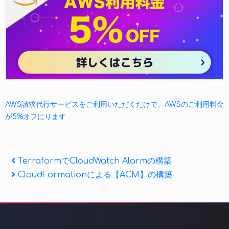
AWS請求代行サービスをご利用いただくだけで、AWSのご利用料金
が5%オフにります
投
Previous
TerraformでCloudWatch Alarmの構築
Post
Next
CloudFormationによる【ACM】の構築
稿
Post
ナ
ビ