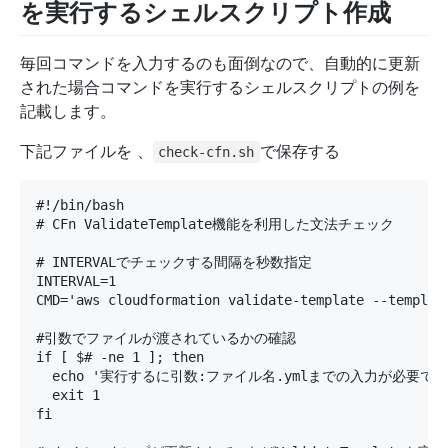
を実行するシェルスクリプト作成
毎回コマンドを入力するのも面倒なので、自動的に更新
された場合コマンドを実行するシェルスクリプトの例を
記載します。
下記ファイルを 、
で保存する
check-cfn.sh
#!/bin/bash

# CFn ValidateTemplate機能を利用した文法チェック

# INTERVALでチェックする間隔を秒数指定

INTERVAL=1

CMD='aws cloudformation validate-template --template
#引数でファイルが渡されているかの確認

if [ $# -ne 1 ]; then

  echo '実行するに引数:ファイル名.ymlまでの入力が必要です'
  exit 1

fi
