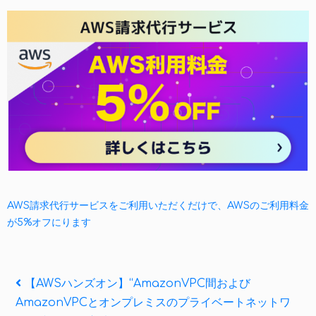
AWS請求代行サービスをご利用いただくだけで、AWSのご利用料金
が5%オフにります
投
Previous
【AWSハンズオン】“AmazonVPC間および
Post
AmazonVPCとオンプレミスのプライベートネットワ
稿