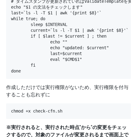
# タイムスタンプが更新されていればValidateTemplateを実行

echo "$1 の文法をチェックします"

last=`ls -l -T $1 | awk '{print $8}'`

while true; do

        sleep $INTERVAL

        current=`ls -l -T $1 | awk '{print $8}'`

        if [ $last != $current ] ; then

                echo ""

                echo "updated: $current"

                last=$current

                eval "$CMD$1"

        fi

done
作成しただけでは実行権限がないため、実行権限を付与
することも忘れずに
chmod +x check-cfn.sh
※実行されると、実行された時点"から"の変更をチェッ
クするので、対象のファイルが変更されるまで画面上で