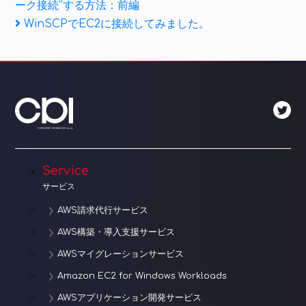
ーク接続”する方法：前編
ナ
Next
WinSCPでEC2に接続してみました。
Post
ビ
ゲ
ー
シ
ョ
Service
ン
サービス
AWS請求代行サービス
AWS構築・導入支援サービス
AWSマイグレーションサービス
Amazon EC2 for Windows Workloads
AWSアプリケーション開発サービス