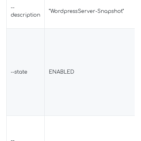
--
"WordpressServer-Snapshot"
description
--state
ENABLED
--