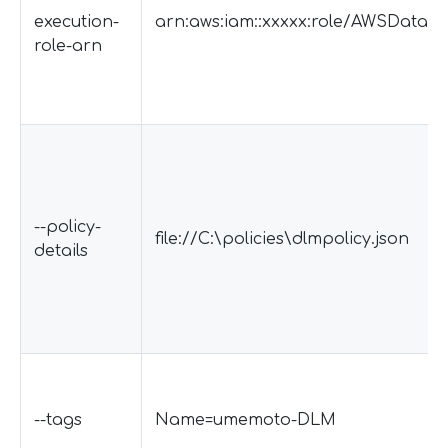
execution-
arn:aws:iam::xxxxx:role/AWSDataL
role-arn
--policy-
file://C:\policies\dlmpolicy.json
details
--tags
Name=umemoto-DLM