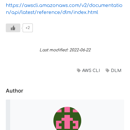
https://awscli.amazonaws.com/v2/documentatio
n/api/latest/reference/dlm/index.html
+2
Last modified: 2022-06-22
AWS CLI
DLM
Author