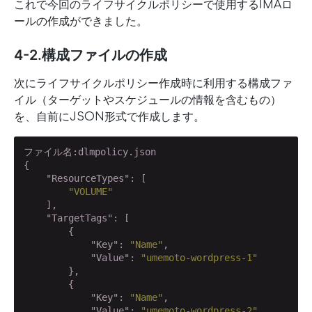
これで今回のライフサイクルポリシーで使用するIMAロ
ールの作成ができました。
4-2.構成ファイルの作成
次にライフサイクルポリシー作成時に利用する構成ファ
イル（ターゲットやスケジュールの情報を含むもの）
を、自前にJSON形式で作成します。
ファイル名:dlmpolicy.json

{

"ResourceTypes"
: [

"VOLUME"
    ],

"TargetTags"
: [

        {

"Key"
: 
"Name"
,

"Value"
: 
"umemoto-wordpress-1"
        },

        {

"Key"
: 
"Name"
,

"Value"
: 
"umemoto-wordpress-2"