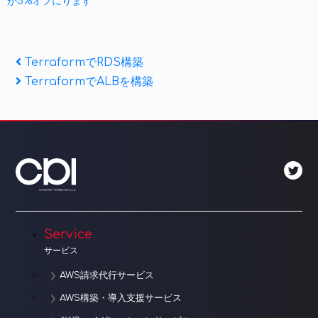
が5%オフにります
投
Previous
TerraformでRDS構築
Post
Next
TerraformでALBを構築
稿
Post
ナ
ビ
ゲ
ー
シ
Service
ョ
サービス
ン
AWS請求代行サービス
AWS構築・導入支援サービス