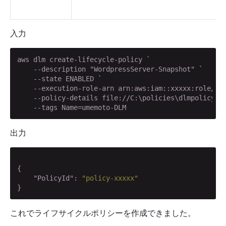
入力
aws dlm create-lifecycle-policy `

    --description "WordpressServer-Snapshot" `

    --state ENABLED `

    --execution-role-arn arn:aws:iam::xxxxx:role/AWS
    --policy-details file://C:\policies\dlmpolicy.js
    --tags Name=umemoto-DLM
出力
{

"PolicyId"
: 
"policy-xxxxx"
}
これでライフサイクルポリシーを作成できました。