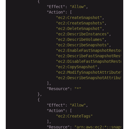
            {

"Effect"
: 
"Allow"
,

"Action"
: [

"ec2:CreateSnapshot"
,

"ec2:CreateSnapshots"
,

"ec2:DeleteSnapshot"
,

"ec2:DescribeInstances"
,

"ec2:DescribeVolumes"
,

"ec2:DescribeSnapshots"
,

"ec2:EnableFastSnapshotRestores
"ec2:DescribeFastSnapshotRestor
"ec2:DisableFastSnapshotRestore
"ec2:CopySnapshot"
,

"ec2:ModifySnapshotAttribute"
,

"ec2:DescribeSnapshotAttribute"
                ],

"Resource"
: 
"*"
            },

            {

"Effect"
: 
"Allow"
,

"Action"
: [

"ec2:CreateTags"
                ],

"Resource"
: 
"arn:aws:ec2:*::snapsho