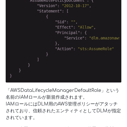
"AssumeRolePolicyDocument"
: {

"Version"
: 
"2012-10-17"
,

"Statement"
: [

                {

"Sid"
: 
""
,

"Effect"
: 
"Allow"
,

"Principal"
: {

"Service"
: 
"dlm.amazonaws.c
                    },

"Action"
: 
"sts:AssumeRole"
                }

            ]

        }

    }

}
「AWSDataLifecycleManagerDefaultRole」という
名前のIAMロールが新規作成されます。
IAMロールにはDLM用のAWS管理ポリシーがアタッチ
されており、信頼されたエンティティとしてDLMが指定
されています。