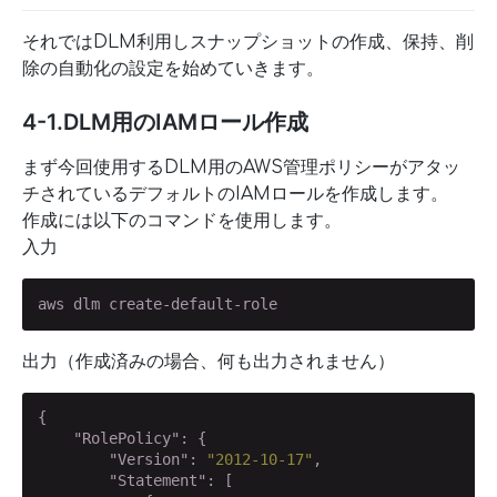
それではDLM利用しスナップショットの作成、保持、削
除の自動化の設定を始めていきます。
4-1.DLM用のIAMロール作成
まず今回使用するDLM用のAWS管理ポリシーがアタッ
チされているデフォルトのIAMロールを作成します。
作成には以下のコマンドを使用します。
入力
aws dlm create-default-role
出力（作成済みの場合、何も出力されません）
{

"RolePolicy"
: {

"Version"
: 
"2012-10-17"
,

"Statement"
: [
