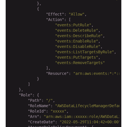
            },

            {

"Effect"
: 
"Allow"
,

"Action"
: [

"events:PutRule"
,

"events:DeleteRule"
,

"events:DescribeRule"
,

"events:EnableRule"
,

"events:DisableRule"
,

"events:ListTargetsByRule"
,

"events:PutTargets"
,

"events:RemoveTargets"
                ],

"Resource"
: 
"arn:aws:events:*:*:rul
            }

        ]

    },

"Role"
: {

"Path"
: 
"/"
,

"RoleName"
: 
"AWSDataLifecycleManagerDefault
"RoleId"
: 
"xxxxx"
,

"Arn"
: 
"arn:aws:iam::xxxxx:role/AWSDataLife
"CreateDate"
: 
"2022-05-29T11:04:42+00:00"
,
