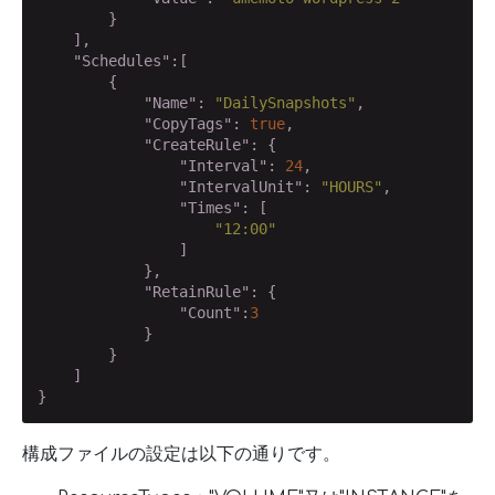
        }

    ],

"Schedules"
:[

        {

"Name"
: 
"DailySnapshots"
,

"CopyTags"
: 
true
,

"CreateRule"
: {

"Interval"
: 
24
,

"IntervalUnit"
: 
"HOURS"
,

"Times"
: [

"12:00"
                ]

            },

"RetainRule"
: {

"Count"
:
3
            }

        }

    ]

}
構成ファイルの設定は以下の通りです。