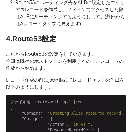
Route53にルーティング先をALBに設定したエイリ
アスレコードを作成し、ドメインでアクセスした際
はALBにルーティングするようにします。(外部から
はAレコードタイプに見えます)
4.Route53設定
これからRoute53の設定をしていきます。
今回は既存のホストゾーンを利用するので、レコードの
作成から始めます。
レコード作成の前にjson形式でレコードセットの作成を
以下のようにします。
ファイル名:record-setting
-1.
json

{

"Comment"
: 
"Creating Alias resource record set
"Changes"
: [{

"Action"
: 
"CREATE"
,

"ResourceRecordSet"
: {
