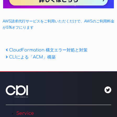
AWS請求代行サービスをご利用いただくだけで、AWSのご利用料金
が5%オフにります
投
Previous
CloudFormation 構文エラー対処と対策
Post
Next
CLIによる「ACM」構築
稿
Post
ナ
ビ
ゲ
ー
シ
Service