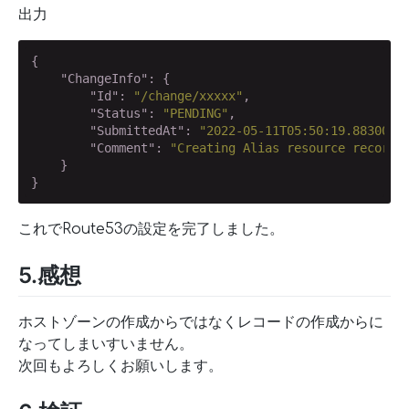
出力
{

"ChangeInfo"
: {

"Id"
: 
"/change/xxxxx"
,

"Status"
: 
"PENDING"
,

"SubmittedAt"
: 
"2022-05-11T05:50:19.883000+
"Comment"
: 
"Creating Alias resource record 
    }

}
これでRoute53の設定を完了しました。
5.感想
ホストゾーンの作成からではなくレコードの作成からに
なってしまいすいません。
次回もよろしくお願いします。