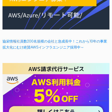
協栄情報社員数200名規模の会社と急成長中！これから10年の事業
拡大化にむけ絶賛AWSインフラエンジニア採用中～