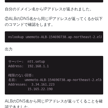
自分のドメイン名からIPアドレスが返されました。
②ALBのDNS名から同じIPアドレスが返ってくるか以下
のコマンドで確認をします。
nslookup umemoto-ALB-154690738.ap-northeast-2.elb.a
出力
サーバー:  ntt.setup

Address:  192.168.1.1

権限のない回答:

名前:    umemoto-ALB-154690738.ap-northeast-2.elb.ama
Addresses:  3.34.161.223

          15.165.22.190
ALBのDNS名から同じIPアドレスが返ってくることを確
認できました。