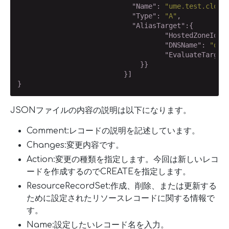
"Name"
: 
"ume.test.cloud
"Type"
: 
"A"
,

"AliasTarget"
:{

"HostedZoneId"
:
"DNSName"
: 
"dua
"EvaluateTarget
                              }}

                          }]

}
JSONファイルの内容の説明は以下になります。
Comment:レコードの説明を記述しています。
Changes:変更内容です。
Action:変更の種類を指定します。今回は新しいレコ
ードを作成するのでCREATEを指定します。
ResourceRecordSet:作成、削除、または更新する
ために設定されたリソースレコードに関する情報で
す。
Name:設定したいレコード名を入力。