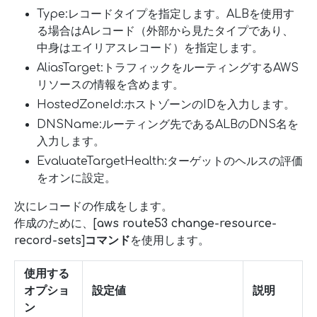
Type:レコードタイプを指定します。ALBを使用す
る場合はAレコード（外部から見たタイプであり、
中身はエイリアスレコード）を指定します。
AliasTarget:トラフィックをルーティングするAWS
リソースの情報を含めます。
HostedZoneId:ホストゾーンのIDを入力します。
DNSName:ルーティング先であるALBのDNS名を
入力します。
EvaluateTargetHealth:ターゲットのヘルスの評価
をオンに設定。
次にレコードの作成をします。
作成のために、
[aws route53 change-resource-
record-sets]コマンド
を使用します。
使用する
オプショ
設定値
説明
ン