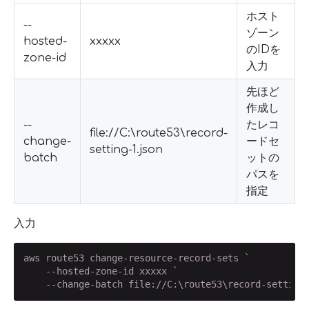
ホスト
--
ゾーン
hosted-
xxxxx
のIDを
zone-id
入力
先ほど
作成し
--
たレコ
file://C:\route53\record-
change-
ードセ
setting-1.json
batch
ットの
パスを
指定
入力
aws route53 change-resource-record-sets `

    --hosted-zone-id xxxxx `

    --change-batch file://C:\route53\record-setting