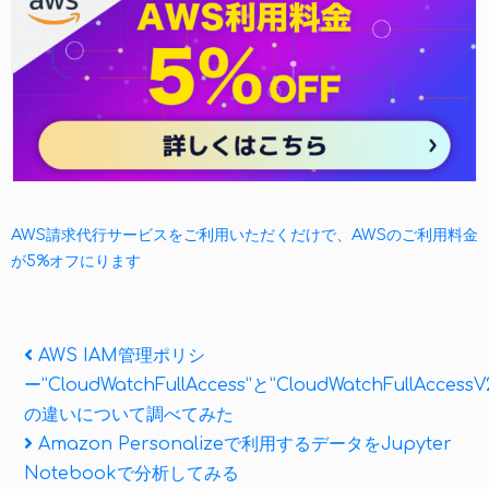
AWS請求代行サービスをご利用いただくだけで、AWSのご利用料金
が5%オフにります
投
Previous
AWS IAM管理ポリシ
Post
ー”CloudWatchFullAccess”と”CloudWatchFullAccessV
稿
の違いについて調べてみた
ナ
Next
Amazon Personalizeで利用するデータをJupyter
Post
ビ
Notebookで分析してみる