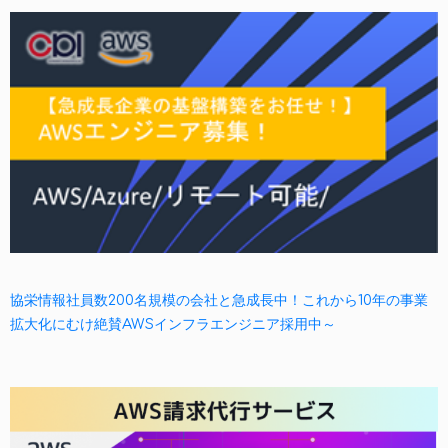
協栄情報社員数200名規模の会社と急成長中！これから10年の事業
拡大化にむけ絶賛AWSインフラエンジニア採用中～